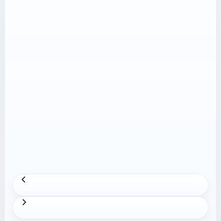
.fee-table-scroll{width:100%;max-
width:100%;min-width:0;overflow-x:auto;-
webkit-overflow-scrolling:touch;} @media
(max-width:767px){.height-policy-article
table{font-size:.9rem;}.height-policy-article
th,.height-policy-article
td{padding:10px!important;}} Từ ngày
08/05/2026, Shopee áp dụng Điều khoản Dịch
vụ Shopee Mall mới và điều chỉnh …
Xem thêm