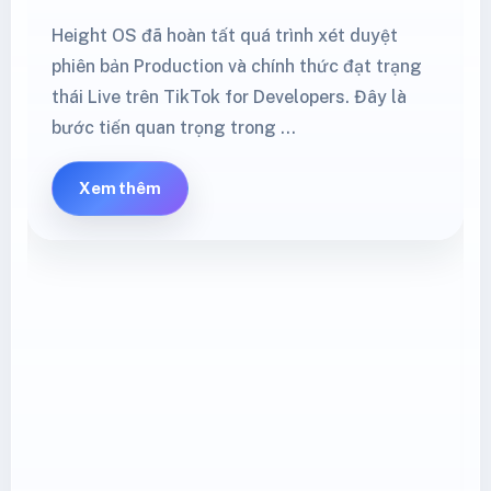
Shopee Mall cập nhật phí cố định từ
08/05/2026: seller cần kiểm tra gì?
.nd-main-grid,.nd-article,.nd-article-top,.nd-
content,.height-policy-article{min-
width:0!important;max-width:100%;} .height-
policy-article figure,.height-policy-article
img{max-width:100%;} .nd-
cover{height:auto!important;aspect-
ratio:1/1!important;background:#fff;} .nd-cover
img{width:100%!important;height:100%!important
fit:contain!important;} .height-policy-article