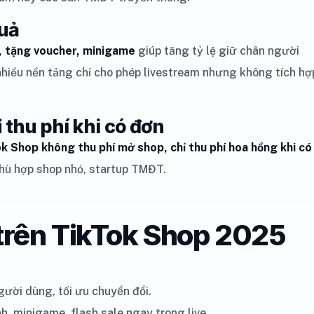
quả
, tặng voucher, minigame
giúp tăng tỷ lệ giữ chân người
 nhiều nền tảng chỉ cho phép livestream nhưng không tích hợ
 thu phí khi có đơn
k Shop không thu phí mở shop, chỉ thu phí hoa hồng khi có
 phù hợp shop nhỏ, startup TMĐT.
trên TikTok Shop 2025
gười dùng, tối ưu chuyển đổi.
h, minigame, flash sale ngay trong live.