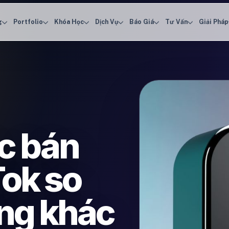
g
Portfolio
Khóa Học
Dịch Vụ
Báo Giá
Tư Vấn
Giải Pháp
ệc bán
Tok so
ảng khác