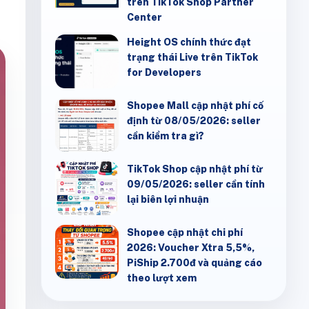
trên TikTok Shop Partner
Center
Height OS chính thức đạt
trạng thái Live trên TikTok
for Developers
Shopee Mall cập nhật phí cố
định từ 08/05/2026: seller
cần kiểm tra gì?
TikTok Shop cập nhật phí từ
09/05/2026: seller cần tính
lại biên lợi nhuận
Shopee cập nhật chi phí
2026: Voucher Xtra 5,5%,
PiShip 2.700đ và quảng cáo
theo lượt xem