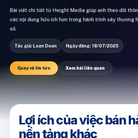
Bài viết chi tiết từ Height Media giúp anh theo dõi thô
các nội dung hữu ích hơn trong hành trình xây thương 
số.
Tác giả: Loan Doan
Ngày đăng: 18/07/2025
Quay về tin tức
Xem bài liên quan
Lợi ích của việc bán h
nền tảng khác