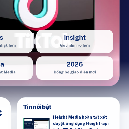
s
Insight
nhật hơn
Góc nhìn rõ hơn
ia
2026
ht Media
Đồng bộ giao diện mới
Tin nổi bật
c
Height Media hoàn tất xét
duyệt ứng dụng Height-api