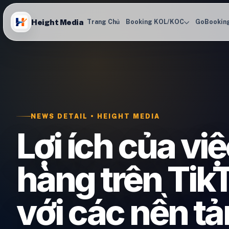
Height Media
Trang Chủ
Booking KOL/KOC
GoBookin
NEWS DETAIL • HEIGHT MEDIA
Lợi ích của vi
hàng trên Tik
với các nền t