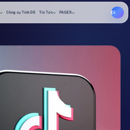
Công cụ Tính DS
Tin Tức
PAGES