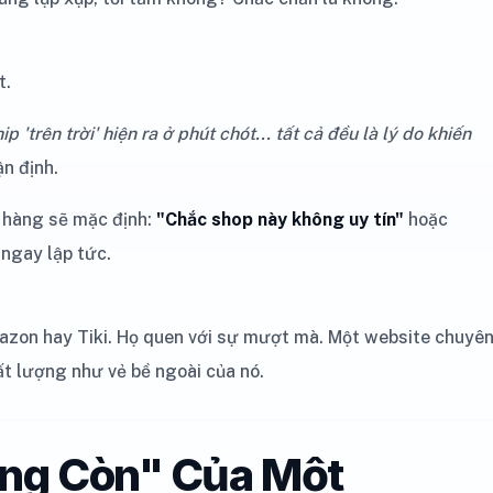
t.
'trên trời' hiện ra ở phút chót... tất cả đều là lý do khiến
ận định.
 hàng sẽ mặc định:
"Chắc shop này không uy tín"
hoặc
 ngay lập tức.
azon hay Tiki. Họ quen với sự mượt mà. Một website chuyê
ất lượng như vẻ bề ngoài của nó.
ống Còn" Của Một