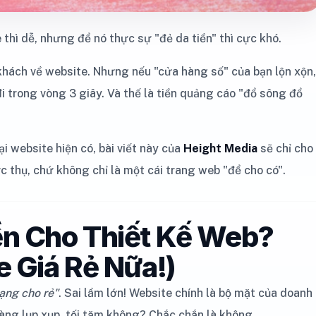
thì dễ, nhưng để nó thực sự "đẻ da tiền" thì cực khó.
khách về website. Nhưng nếu "cửa hàng số" của bạn lộn xộn,
đi trong vòng 3 giây. Và thế là tiền quảng cáo "đổ sông đổ
i website hiện có, bài viết này của
Height Media
sẽ chỉ cho
 thụ, chứ không chỉ là một cái trang web "để cho có".
Tiền Cho Thiết Kế Web?
 Giá Rẻ Nữa!)
ạng cho rẻ"
. Sai lầm lớn! Website chính là bộ mặt của doanh
ng lụp xụp, tối tăm không? Chắc chắn là không.