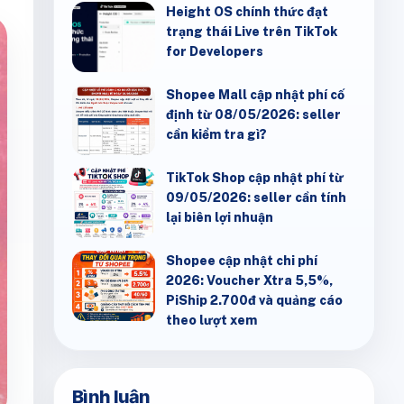
Height OS chính thức đạt
trạng thái Live trên TikTok
for Developers
Shopee Mall cập nhật phí cố
định từ 08/05/2026: seller
cần kiểm tra gì?
TikTok Shop cập nhật phí từ
09/05/2026: seller cần tính
lại biên lợi nhuận
Shopee cập nhật chi phí
2026: Voucher Xtra 5,5%,
PiShip 2.700đ và quảng cáo
theo lượt xem
Bình luận