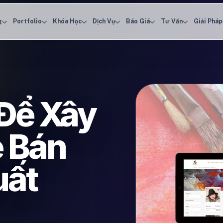
g
Portfolio
Khóa Học
Dịch Vụ
Báo Giá
Tư Vấn
Giải Pháp
Để Xây
 Bán
uất