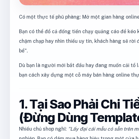
Có một thực tế phũ phàng: Mở một gian hàng online 
Bạn có thể đổ cả đống tiền chạy quảng cáo để kéo 
chậm chạp hay nhìn thiếu uy tín, khách hàng sẽ rời 
bể".
Dù bạn là người mới bắt đầu hay đang muốn cải tổ lạ
bạn cách xây dựng một cỗ máy bán hàng online thực
1. Tại Sao Phải Chi 
(Đừng Dùng Template
Nhiều chủ shop nghĩ:
"Lấy đại cái mẫu có sẵn trên m
nghiệp. Bạn có dám mua hàng hiệu trong một cửa hà