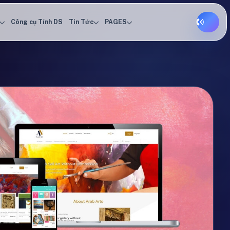
Công cụ Tính DS
Tin Tức
PAGES