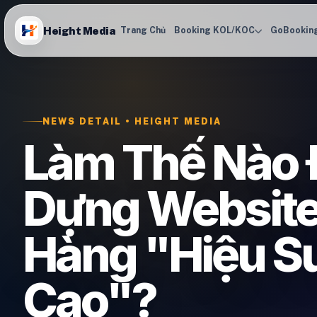
Height Media
Trang Chủ
Booking KOL/KOC
GoBookin
NEWS DETAIL • HEIGHT MEDIA
Làm Thế Nào 
Dựng Website
Hàng "Hiệu S
Cao"?