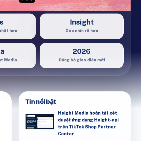
s
Insight
nhật hơn
Góc nhìn rõ hơn
ia
2026
ht Media
Đồng bộ giao diện mới
Tin nổi bật
Height Media hoàn tất xét
duyệt ứng dụng Height-api
trên TikTok Shop Partner
Center