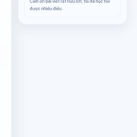
Cảm ơn bài viết rất hữu ích, tôi đã học hỏi
được nhiều điều.
n