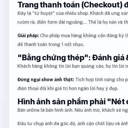
Trang thanh toán (Checkout) đ
Đây là "tử huyệt" của nhiều shop. Khách đã ưng sả
rườm rà, điền form dài ngoằng... Thế là họ nản và th
Giải pháp:
Cho phép mua hàng không cần đăng ký (Gu
để thanh toán trong 1 nốt nhạc.
"Bằng chứng thép": Đánh giá
Khách hàng không tin lời bạn quảng cáo, họ tin lời
Đừng ngại show ảnh thật:
Tích hợp tính năng cho 
điện thoại đôi khi giá trị hơn ngàn lời hay ý đẹp.
Hình ảnh sản phẩm phải "Nét
Bán online là bán hình ảnh. Nếu ảnh mờ, khách sẽ n
Đầu tư chụp ảnh đa góc độ, ảnh cận chất liệu và ảnh