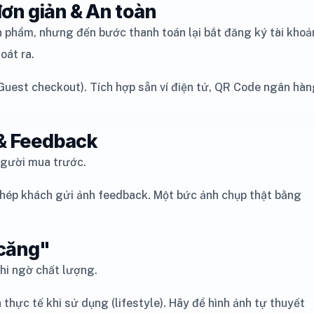
ơn giản & An toàn
n phẩm, nhưng đến bước thanh toán lại bắt đăng ký tài khoả
oát ra.
est checkout). Tích hợp sẵn ví điện tử, QR Code ngân hàn
 & Feedback
 người mua trước.
phép khách gửi ảnh feedback. Một bức ảnh chụp thật bằng
 căng"
ghi ngờ chất lượng.
 thực tế khi sử dụng (lifestyle). Hãy để hình ảnh tự thuyết