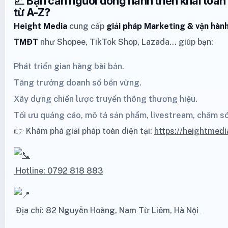
📈 Bạn cần người đồng hành triển khai toà
từ A-Z?
Height Media
cung cấp
giải pháp Marketing
& vận hành
TMĐT
như
Shopee
,
TikTok Shop
,
Lazada
… giúp bạn:
Phát triển gian hàng bài bản.
Tăng trưởng doanh số bền vững.
Xây dựng chiến lược truyền thông thương hiệu.
Tối ưu quảng cáo, mô tả sản phẩm, livestream, chăm s
👉 Khám phá giải pháp toàn diện tại:
https://heightmedi
Hotline: 0792 818 883
Địa chỉ: 82 Nguyễn Hoàng, Nam Từ Liêm, Hà Nội