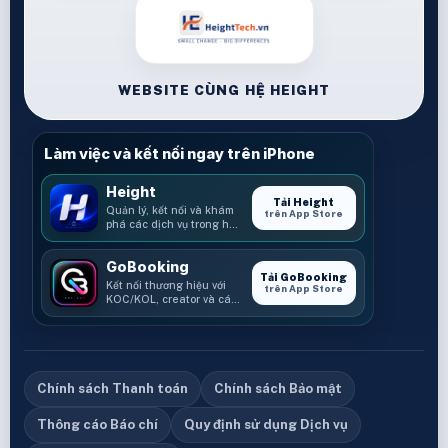
WEBSITE CÙNG HỆ HEIGHT
Làm việc và kết nối ngay trên iPhone
Height
Tải Height
Quản lý, kết nối và khám
trên App Store
phá các dịch vụ trong hệ
sinh thái Height.
GoBooking
Tải GoBooking
Kết nối thương hiệu với
trên App Store
KOC/KOL, creator và các
cơ hội booking.
Chính sách Thanh toán
Chính sách Bảo mật
Thông cáo Báo chí
Quy định sử dụng Dịch vụ