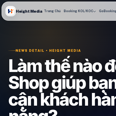
Height Media
Trang Chủ
Booking KOL/KOC
GoBookin
NEWS DETAIL • HEIGHT MEDIA
Làm thế nào đ
Shop giúp bạn
cận khách hà