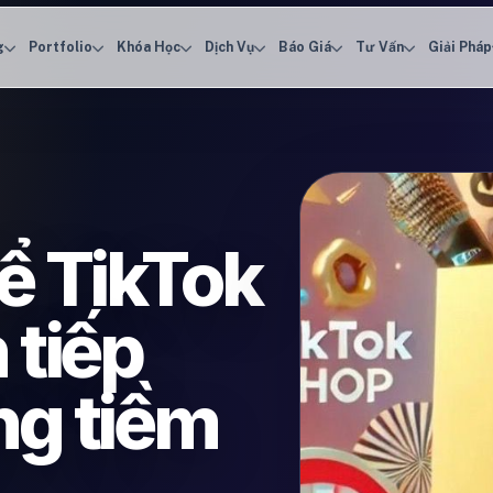
g
Portfolio
Khóa Học
Dịch Vụ
Báo Giá
Tư Vấn
Giải Pháp
ể TikTok
 tiếp
ng tiềm