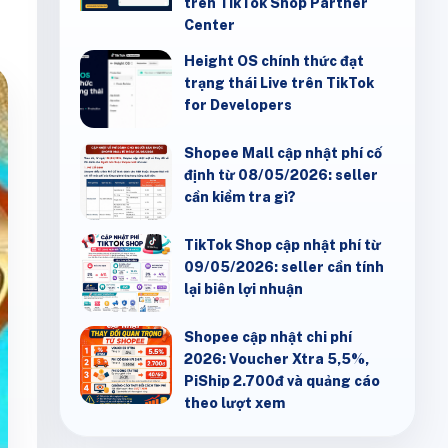
trên TikTok Shop Partner
Center
Height OS chính thức đạt
trạng thái Live trên TikTok
for Developers
Shopee Mall cập nhật phí cố
định từ 08/05/2026: seller
cần kiểm tra gì?
TikTok Shop cập nhật phí từ
09/05/2026: seller cần tính
lại biên lợi nhuận
Shopee cập nhật chi phí
2026: Voucher Xtra 5,5%,
PiShip 2.700đ và quảng cáo
theo lượt xem