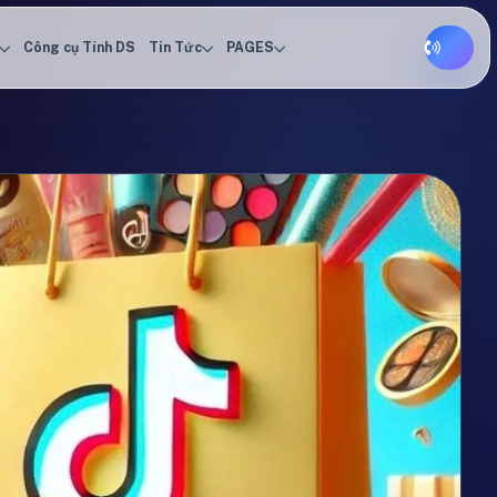
Công cụ Tính DS
Tin Tức
PAGES