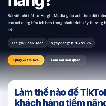
năng?
Bài viết chi tiết từ Height Media giúp anh theo dõi thô
các nội dung hữu ích hơn trong hành trình xây thương 
số.
Tác giả: Loan Doan
Ngày đăng: 19/07/2025
Quay về tin tức
Xem bài liên quan
Làm thế nào để TikTo
khách hàng tiềm năn