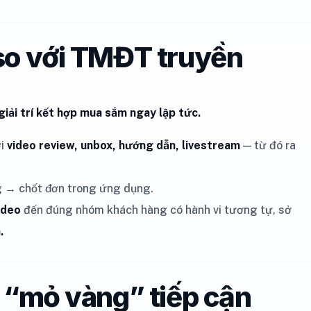
 so với TMĐT truyền
 giải trí kết hợp mua sắm ngay lập tức.
ởi
video review, unbox, hướng dẫn, livestream
— từ đó ra
g → chốt đơn trong ứng dụng.
ideo
đến đúng nhóm khách hàng có hành vi tương tự, sở
.
à “mỏ vàng” tiếp cận