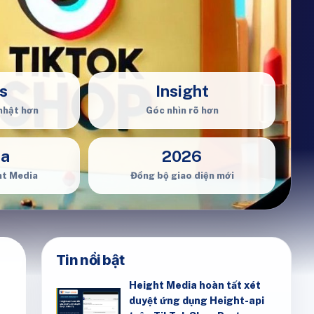
s
Insight
nhật hơn
Góc nhìn rõ hơn
ia
2026
ht Media
Đồng bộ giao diện mới
Tin nổi bật
Height Media hoàn tất xét
duyệt ứng dụng Height-api