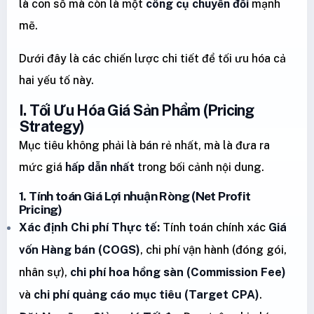
là con số mà còn là một
công cụ chuyển đổi
mạnh
mẽ.
Dưới đây là các chiến lược chi tiết để tối ưu hóa cả
hai yếu tố này.
I. Tối Ưu Hóa Giá Sản Phẩm (Pricing
Strategy)
Mục tiêu không phải là bán rẻ nhất, mà là đưa ra
mức giá
hấp dẫn nhất
trong bối cảnh nội dung.
1. Tính toán Giá Lợi nhuận Ròng (Net Profit
Pricing)
Xác định Chi phí Thực tế:
Tính toán chính xác
Giá
vốn Hàng bán (COGS)
, chi phí vận hành (đóng gói,
nhân sự),
chi phí hoa hồng sàn (Commission Fee)
và
chi phí quảng cáo mục tiêu (Target CPA)
.