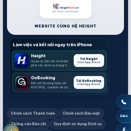
WEBSITE CÙNG HỆ HEIGHT
Làm việc và kết nối ngay trên iPhone
Height
Tải Height
Quản lý, kết nối và khám
trên App Store
phá các dịch vụ trong hệ
sinh thái Height.
GoBooking
Tải GoBooking
Kết nối thương hiệu với
trên App Store
KOC/KOL, creator và các
cơ hội booking.
Chính sách Thanh toán
Chính sách Bảo mật
Thông cáo Báo chí
Quy định sử dụng Dịch vụ