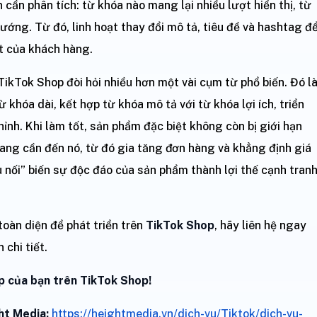
 cần phân tích: từ khóa nào mang lại nhiều lượt hiển thị, từ
ướng. Từ đó, linh hoạt thay đổi mô tả, tiêu đề và hashtag đ
t của khách hàng.
TikTok Shop đòi hỏi nhiều hơn một vài cụm từ phổ biến. Đó l
ừ khóa dài, kết hợp từ khóa mô tả với từ khóa lợi ích, triển
chỉnh. Khi làm tốt, sản phẩm đặc biệt không còn bị giới hạn
ang cần đến nó, từ đó gia tăng đơn hàng và khẳng định giá
ầu nối” biến sự độc đáo của sản phẩm thành lợi thế cạnh tran
oàn diện để phát triển trên
TikTok Shop
, hãy liên hệ ngay
 chi tiết.
 của bạn trên TikTok Shop!
ht Media:
https://heightmedia.vn/dich-vu/Tiktok/dich-vu-