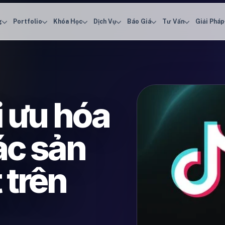
g
Portfolio
Khóa Học
Dịch Vụ
Báo Giá
Tư Vấn
Giải Pháp
i ưu hóa
ác sản
 trên