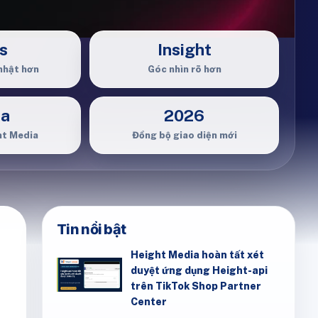
s
Insight
nhật hơn
Góc nhìn rõ hơn
ia
2026
ht Media
Đồng bộ giao diện mới
Tin nổi bật
Height Media hoàn tất xét
duyệt ứng dụng Height-api
trên TikTok Shop Partner
Center