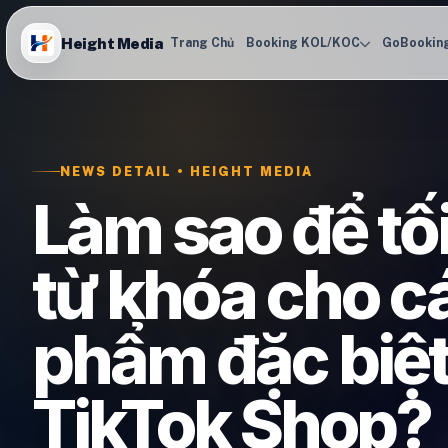
Height Media
Trang Chủ
Booking KOL/KOC
GoBookin
NEWS DETAIL • HEIGHT MEDIA
Làm sao để tố
từ khóa cho c
phẩm đặc biệt
TikTok Shop?