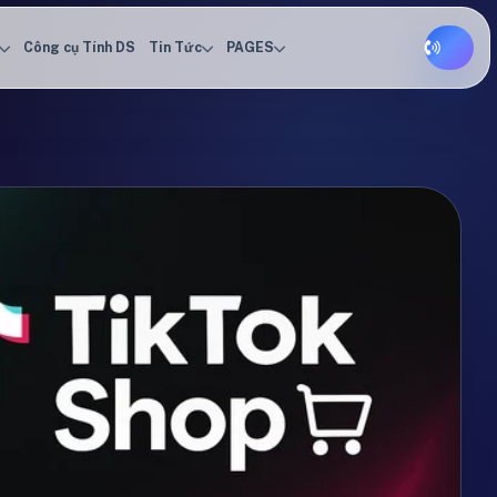
Công cụ Tính DS
Tin Tức
PAGES