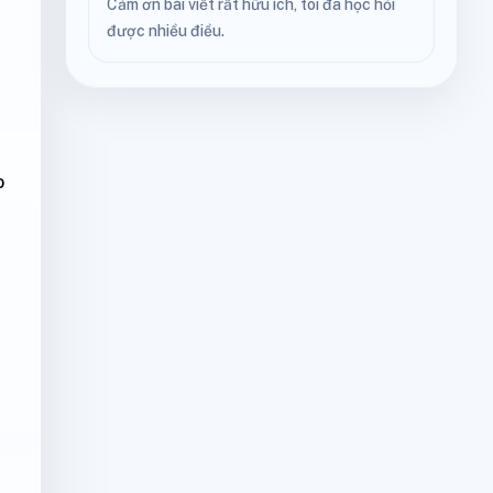
Cảm ơn bài viết rất hữu ích, tôi đã học hỏi
được nhiều điều.
o