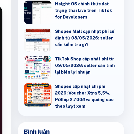
Height OS chính thức đạt
trạng thái Live trên TikTok
for Developers
Shopee Mall cập nhật phí cố
định từ 08/05/2026: seller
cần kiểm tra gì?
TikTok Shop cập nhật phí từ
09/05/2026: seller cần tính
lại biên lợi nhuận
Shopee cập nhật chi phí
2026: Voucher Xtra 5,5%,
PiShip 2.700đ và quảng cáo
theo lượt xem
Bình luận