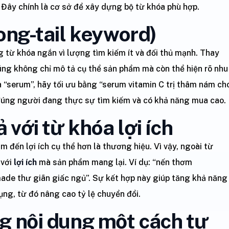
 Đây chính là cơ sở để xây dựng bộ từ khóa phù hợp.
long-tail keyword)
 từ khóa ngắn vì lượng tìm kiếm ít và đối thủ mạnh. Thay
Chúng không chỉ mô tả cụ thể sản phẩm mà còn thể hiện rõ nhu
a “serum”, hãy tối ưu bằng “serum vitamin C trị thâm nám ch
đúng người đang thực sự tìm kiếm và có khả năng mua cao.
 với từ khóa lợi ích
ến lợi ích cụ thể hơn là thương hiệu. Vì vậy, ngoài từ
 với
lợi ích
mà sản phẩm mang lại. Ví dụ: “nến thơm
de thư giãn giấc ngủ”. Sự kết hợp này giúp tăng khả năng
ụng, từ đó nâng cao tỷ lệ chuyển đổi.
ng nội dung một cách tự