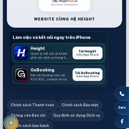
WEBSITE CÙNG HỆ HEIGHT
Làm việc và kết nối ngay trên iPhone
Height
Tải Height
Quản lý, kết nối và khám
trên App Store
phá các dịch vụ trong hệ
sinh thái Height.
GoBooking
Tải GoBooking
Kết nối thương hiệu với
trên App Store
KOC/KOL, creator và các
cơ hội booking.
Chính sách Thanh toán
Chính sách Bảo mật
Thông cáo Báo chí
Quy định sử dụng Dịch vụ
Chính sách bảo hành