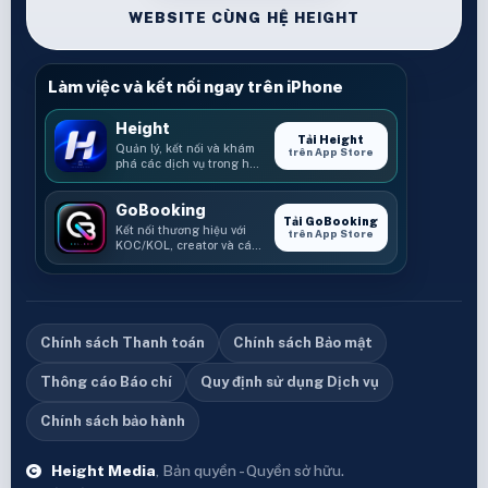
WEBSITE CÙNG HỆ HEIGHT
Làm việc và kết nối ngay trên iPhone
Height
Tải Height
Quản lý, kết nối và khám
trên App Store
phá các dịch vụ trong hệ
sinh thái Height.
GoBooking
Tải GoBooking
Kết nối thương hiệu với
trên App Store
KOC/KOL, creator và các
cơ hội booking.
Chính sách Thanh toán
Chính sách Bảo mật
Thông cáo Báo chí
Quy định sử dụng Dịch vụ
Chính sách bảo hành
Height Media
, Bản quyền - Quyền sở hữu.