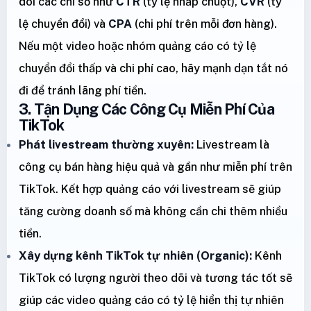
dõi các chỉ số như
CTR
(tỷ lệ nhấp chuột),
CVR
(tỷ
lệ chuyển đổi) và
CPA
(chi phí trên mỗi đơn hàng).
Nếu một video hoặc nhóm quảng cáo có tỷ lệ
chuyển đổi thấp và chi phí cao, hãy mạnh dạn tắt nó
đi để tránh lãng phí tiền.
3. Tận Dụng Các Công Cụ Miễn Phí Của
TikTok
Phát livestream thường xuyên:
Livestream là
công cụ bán hàng hiệu quả và gần như miễn phí trên
TikTok. Kết hợp quảng cáo với livestream sẽ giúp
tăng cường doanh số mà không cần chi thêm nhiều
tiền.
Xây dựng kênh TikTok tự nhiên (Organic):
Kênh
TikTok có lượng người theo dõi và tương tác tốt sẽ
giúp các video quảng cáo có tỷ lệ hiển thị tự nhiên