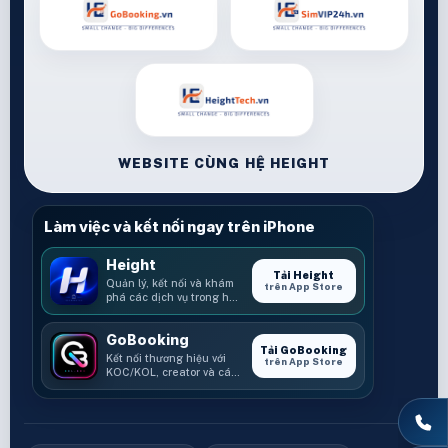
WEBSITE CÙNG HỆ HEIGHT
Làm việc và kết nối ngay trên iPhone
Height
Tải Height
Quản lý, kết nối và khám
trên App Store
phá các dịch vụ trong hệ
sinh thái Height.
GoBooking
Tải GoBooking
Kết nối thương hiệu với
trên App Store
KOC/KOL, creator và các
cơ hội booking.