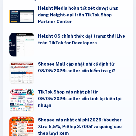
Height Media hoàn tất xét duyệt ứng
dụng Height-api trên TikTok Shop
Partner Center
Height OS chính thức đạt trạng thái Live
trên TikTok for Developers
Shopee Mall cập nhật phí cố định từ
08/05/2026: seller cần kiểm tra gì?
TikTok Shop cập nhật phí từ
09/05/2026: seller cần tính lại biên lợi
nhuận
Shopee cập nhật chi phí 2026: Voucher
Xtra 5,5%, PiShip 2.700đ và quảng cáo
theo lượt xem