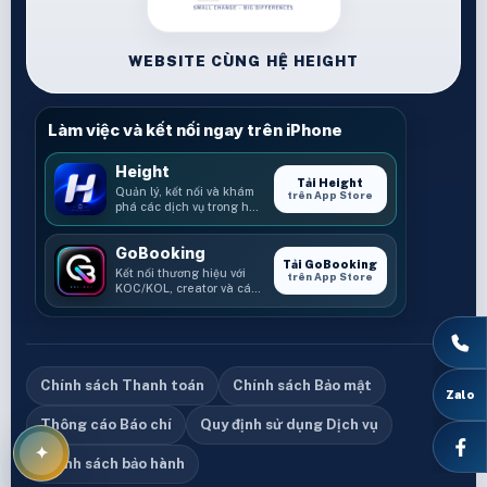
WEBSITE CÙNG HỆ HEIGHT
Làm việc và kết nối ngay trên iPhone
Height
Tải Height
Quản lý, kết nối và khám
trên App Store
phá các dịch vụ trong hệ
sinh thái Height.
GoBooking
Tải GoBooking
Kết nối thương hiệu với
trên App Store
KOC/KOL, creator và các
cơ hội booking.
Chính sách Thanh toán
Chính sách Bảo mật
Zalo
Thông cáo Báo chí
Quy định sử dụng Dịch vụ
✦
Chính sách bảo hành