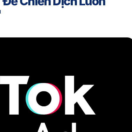
 Để Chiến Dịch Luôn
"