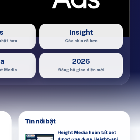
s
Insight
nhật hơn
Góc nhìn rõ hơn
ia
2026
ht Media
Đồng bộ giao diện mới
Tin nổi bật
Height Media hoàn tất xét
duyệt ứng dụng Height-api