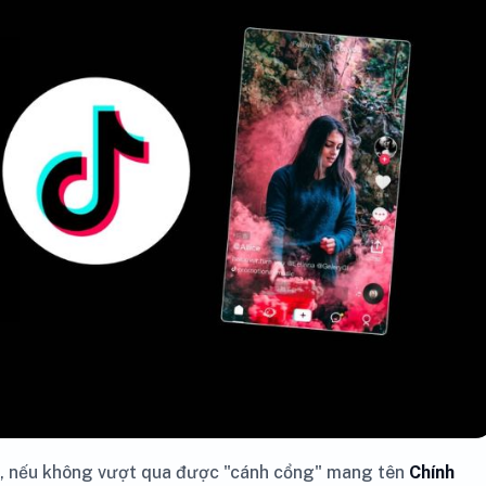
âu, nếu không vượt qua được "cánh cổng" mang tên
Chính