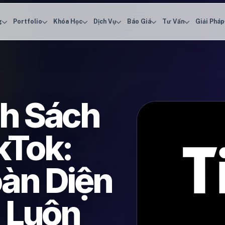
g
Portfolio
Khóa Học
Dịch Vụ
Báo Giá
Tư Vấn
Giải Pháp
h Sách
kTok:
àn Diện
 Luôn