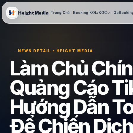
Height Media
Trang Chủ
Booking KOL/KOC
GoBookin
NEWS DETAIL • HEIGHT MEDIA
Làm Chủ Chín
Quảng Cáo Ti
Hướng Dẫn To
Để Chiến Dịch