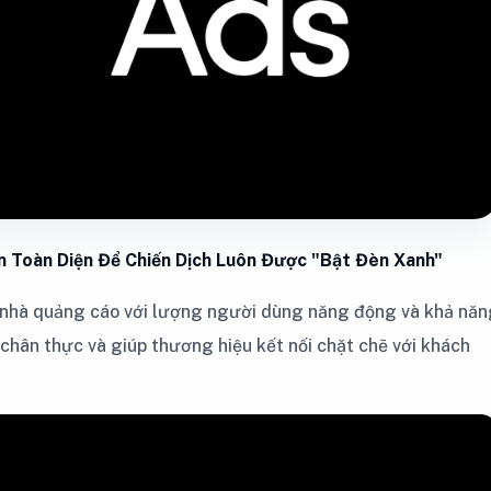
 Toàn Diện Để Chiến Dịch Luôn Được "Bật Đèn Xanh"
c nhà quảng cáo với lượng người dùng năng động và khả nă
, chân thực và giúp thương hiệu kết nối chặt chẽ với khách