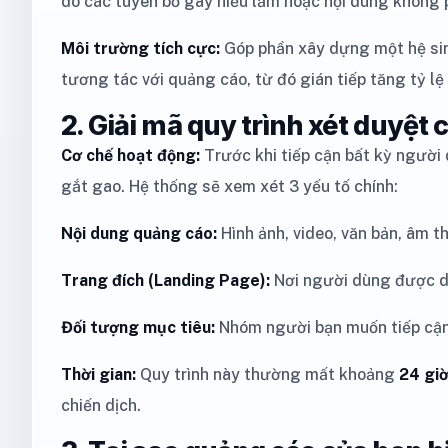
do các tuyên bố gây hiểu lầm hoặc nội dung không 
Môi trường tích cực:
Góp phần xây dựng một hệ sinh
tương tác với quảng cáo, từ đó gián tiếp tăng tỷ l
2. Giải mã quy trình xét duyệt 
Cơ chế hoạt động:
Trước khi tiếp cận bất kỳ người 
gắt gao. Hệ thống sẽ xem xét 3 yếu tố chính:
Nội dung quảng cáo:
Hình ảnh, video, văn bản, âm t
Trang đích (Landing Page):
Nơi người dùng được dẫ
Đối tượng mục tiêu:
Nhóm người bạn muốn tiếp cận
Thời gian:
Quy trình này thường mất khoảng
24 gi
chiến dịch.