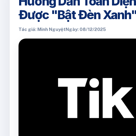
Hướng Dẫn Toàn Diện
Được "Bật Đèn Xanh
Tác giả: Minh Nguyệt
Ngày: 08/12/2025