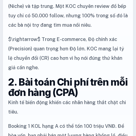
(Niche) và tập trung. Một KOC chuyên review đồ bếp
tuy chỉ có 50.000 follow, nhưng 100% trong số đó là
các bà nội trợ đang tìm mua nồi niêu.
$\rightarrow$ Trong E-commerce, Độ chính xác
(Precision) quan trọng hơn Độ lớn. KOC mang lại tỷ
lệ chuyển đổi (CR) cao hơn vì họ nói đúng thứ khán
giả cần nghe.
2. Bài toán Chi phí trên mỗi
đơn hàng (CPA)
Kinh tế biến động khiến các nhãn hàng thắt chặt chi
tiêu.
Booking 1 KOL hạng A có thể tốn 100 triệu VNĐ. Để
hòa vốn, bạn phải bán một lượng hàng khổng lồ, điều