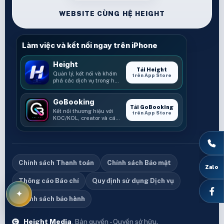
WEBSITE CÙNG HỆ HEIGHT
Làm việc và kết nối ngay trên iPhone
Height
Tải Height
Quản lý, kết nối và khám
trên App Store
phá các dịch vụ trong hệ
sinh thái Height.
GoBooking
Tải GoBooking
Kết nối thương hiệu với
trên App Store
KOC/KOL, creator và các
cơ hội booking.
Chính sách Thanh toán
Chính sách Bảo mật
Thông cáo Báo chí
Quy định sử dụng Dịch vụ
Chính sách bảo hành
Height Media
, Bản quyền - Quyền sở hữu.