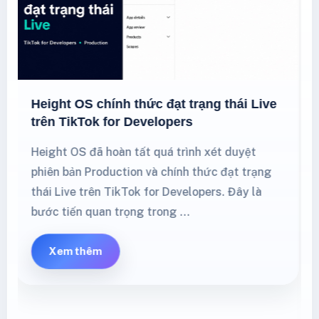
Shopee Mall cập nhật phí cố định từ
08/05/2026: seller cần kiểm tra gì?
.nd-main-grid,.nd-article,.nd-article-top,.nd-
content,.height-policy-article{min-