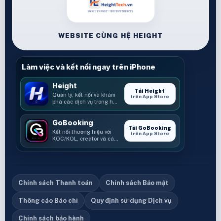
WEBSITE CÙNG HỆ HEIGHT
Làm việc và kết nối ngay trên iPhone
Height
Tải Height
Quản lý, kết nối và khám
trên App Store
phá các dịch vụ trong hệ
sinh thái Height.
GoBooking
Tải GoBooking
Kết nối thương hiệu với
trên App Store
KOC/KOL, creator và các
cơ hội booking.
Chính sách Thanh toán
Chính sách Bảo mật
Thông cáo Báo chí
Quy định sử dụng Dịch vụ
Chính sách bảo hành