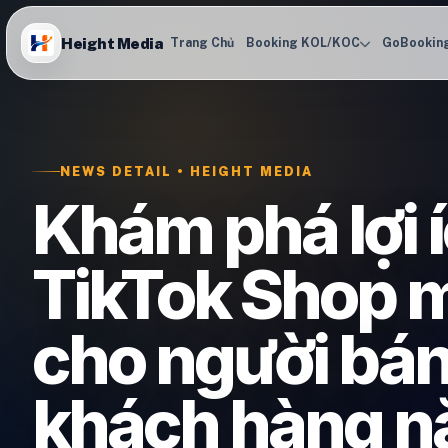
Height Media
Trang Chủ
Booking KOL/KOC
GoBookin
NEWS DETAIL • HEIGHT MEDIA
Khám phá lợi 
TikTok Shop m
cho người bán
khách hàng 