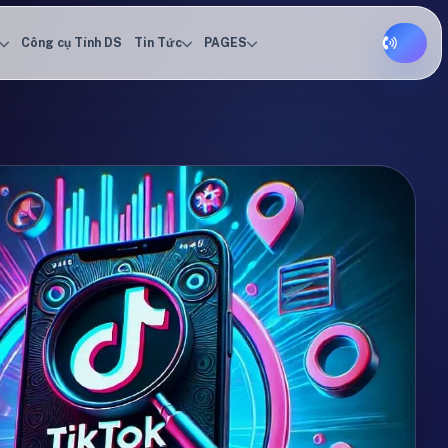
Công cụ Tính DS
Tin Tức
PAGES