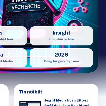
s
Insight
nhật hơn
Góc nhìn rõ hơn
ia
2026
ht Media
Đồng bộ giao diện mới
Tin nổi bật
Height Media hoàn tất xét
duyệt ứng dụng Height-api