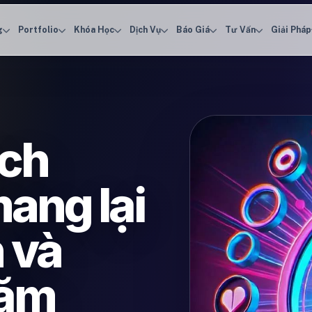
g
Portfolio
Khóa Học
Dịch Vụ
Báo Giá
Tư Vấn
Giải Pháp
ích
ang lại
 và
năm