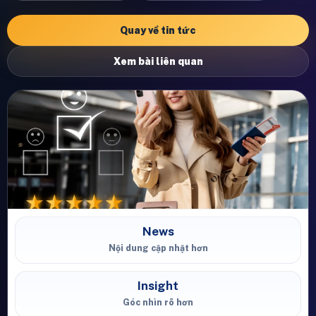
Quay về tin tức
Xem bài liên quan
News
Nội dung cập nhật hơn
Insight
Góc nhìn rõ hơn