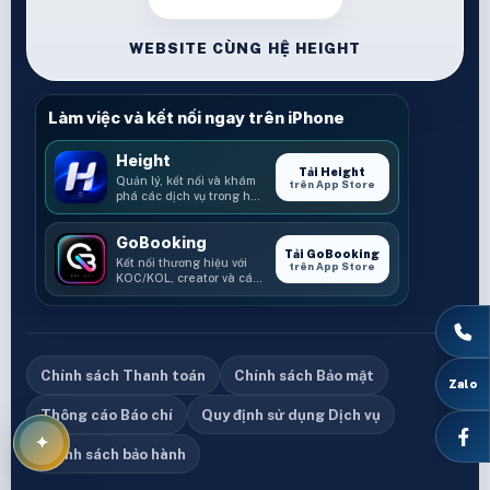
WEBSITE CÙNG HỆ HEIGHT
Làm việc và kết nối ngay trên iPhone
Height
Tải Height
Quản lý, kết nối và khám
trên App Store
phá các dịch vụ trong hệ
sinh thái Height.
GoBooking
Tải GoBooking
Kết nối thương hiệu với
trên App Store
KOC/KOL, creator và các
cơ hội booking.
Chính sách Thanh toán
Chính sách Bảo mật
Thông cáo Báo chí
Quy định sử dụng Dịch vụ
Chính sách bảo hành