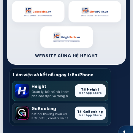
WEBSITE CÙNG HỆ HEIGHT
Làm việc và kết nối ngay trên iPhone
Height
Tải Height
Quản lý, kết nối và khám
trên App Store
phá các dịch vụ trong hệ
sinh thái Height.
GoBooking
Tải GoBooking
Kết nối thương hiệu với
trên App Store
KOC/KOL, creator và các
cơ hội booking.