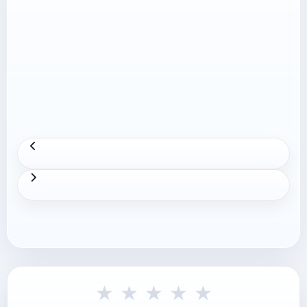
★
★
★
★
★