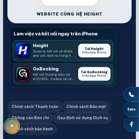
WEBSITE CÙNG HỆ HEIGHT
Làm việc và kết nối ngay trên iPhone
Height
Tải Height
Quản lý, kết nối và khám
trên App Store
phá các dịch vụ trong hệ
sinh thái Height.
GoBooking
Tải GoBooking
Kết nối thương hiệu với
trên App Store
KOC/KOL, creator và các
cơ hội booking.
Chính sách Thanh toán
Chính sách Bảo mật
Thông cáo Báo chí
Quy định sử dụng Dịch vụ
Chính sách bảo hành