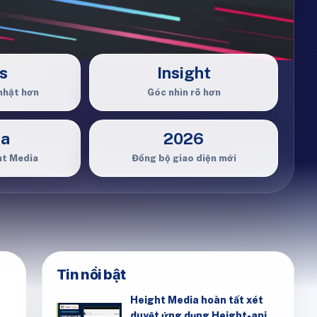
s
Insight
nhật hơn
Góc nhìn rõ hơn
ia
2026
ht Media
Đồng bộ giao diện mới
Tin nổi bật
Height Media hoàn tất xét
duyệt ứng dụng Height-api