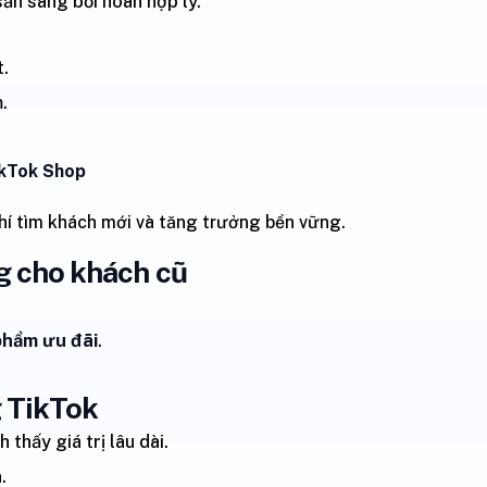
sẵn sàng bồi hoàn hợp lý.
t.
.
.
ikTok Shop
hí tìm khách mới và tăng trưởng bền vững.
ng cho khách cũ
phẩm ưu đãi
.
g TikTok
thấy giá trị lâu dài.
.