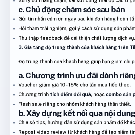
Xử lý đơn hàng chậm, sai sót bằng thái độ cầu thị, 
c. Chủ động chăm sóc sau bán
Gửi tin nhắn cảm ơn ngay sau khi đơn hàng hoàn tấ
Hỏi thăm trải nghiệm, gợi ý cách sử dụng sản phẩm
Thu thập feedback để cải thiện chất lượng dịch vụ
3. Gia tăng độ trung thành của khách hàng trên T
Độ trung thành của khách hàng giúp bạn giảm chi p
a. Chương trình ưu đãi dành riê
Voucher giảm giá 10 - 15% cho lần mua tiếp theo.
Chương trình
tích điểm đổi quà
, hoặc
combo sản 
Flash sale riêng cho nhóm khách hàng thân thiết.
b. Xây dựng kết nối qua nội dun
Chia sẻ tips, hướng dẫn sử dụng sản phẩm để khách 
Repost video review từ khách hàng để tạo niềm tin