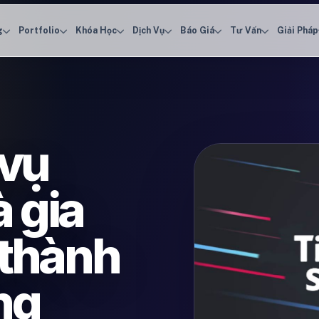
g
Portfolio
Khóa Học
Dịch Vụ
Báo Giá
Tư Vấn
Giải Pháp
 vụ
 gia
 thành
ng