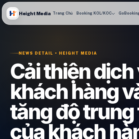
Height Media
Trang Chủ
Booking KOL/KOC
GoBookin
NEWS DETAIL • HEIGHT MEDIA
Cải thiện dịch
khách hàng và
tăng độ trung
của khách hà