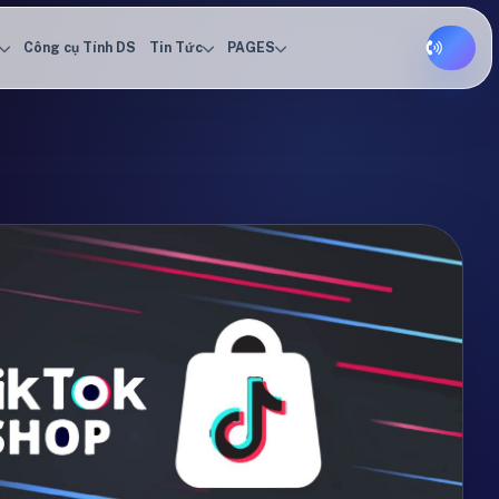
Công cụ Tính DS
Tin Tức
PAGES