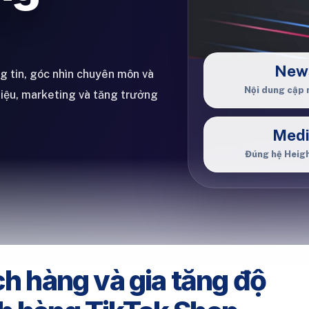
New
ng tin, góc nhìn chuyên môn và
Nội dung cập 
hiệu, marketing và tăng trưởng
Med
Đúng hệ Heig
ch hàng và gia tăng độ