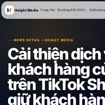
Height Media
Trang Chủ
Booking KOL/KOC
GoBookin
NEWS DETAIL • HEIGHT MEDIA
Cải thiện dịch
khách hàng c
trên TikTok S
giữ khách hà