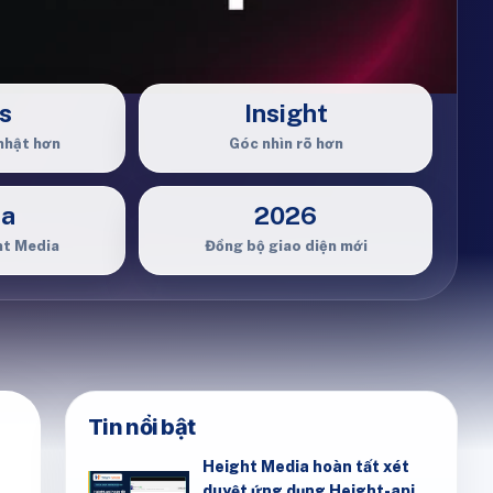
s
Insight
nhật hơn
Góc nhìn rõ hơn
ia
2026
ht Media
Đồng bộ giao diện mới
Tin nổi bật
Height Media hoàn tất xét
duyệt ứng dụng Height-api