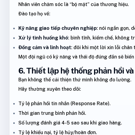
Nhân viên chăm sóc là “bộ mặt” của thương hiệu.
Đào tạo họ về:
Kỹ năng giao tiếp chuyên nghiệp
: nói ngắn gọn, 
Xử lý tình huống khó
: bình tĩnh, kiềm chế, không t
Đồng cảm và linh hoạt
: đôi khi một lời xin lỗi châ
Một đội ngũ có kỹ năng và thái độ đúng đắn sẽ biến
6. Thiết lập hệ thống phản hồi v
Bạn không thể cải thiện thứ mình không đo lường.
Hãy thường xuyên theo dõi:
Tỷ lệ phản hồi tin nhắn (Response Rate).
Thời gian trung bình phản hồi.
Số lượng đánh giá 4-5 sao sau khi giao hàng.
Tỷ lệ khiếu nại, tỷ lệ hủy/hoàn đơn.