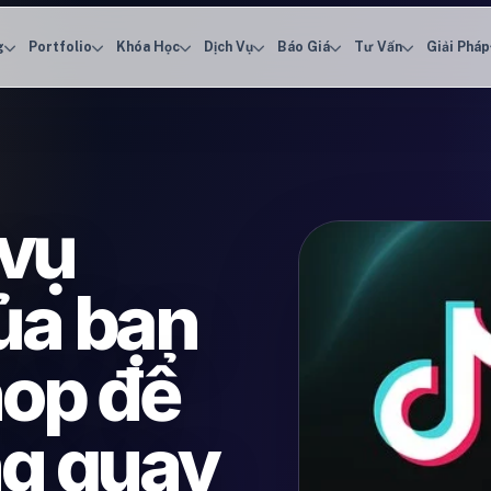
g
Portfolio
Khóa Học
Dịch Vụ
Báo Giá
Tư Vấn
Giải Pháp
 vụ
ủa bạn
hop để
ng quay