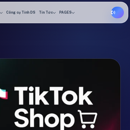
Công cụ Tính DS
Tin Tức
PAGES