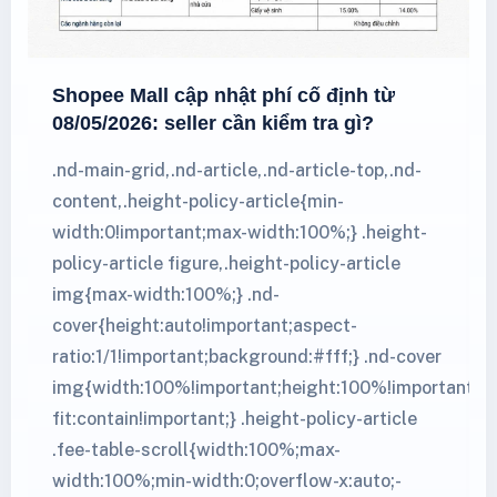
Shopee Mall cập nhật phí cố định từ
08/05/2026: seller cần kiểm tra gì?
.nd-main-grid,.nd-article,.nd-article-top,.nd-
content,.height-policy-article{min-
width:0!important;max-width:100%;} .height-
policy-article figure,.height-policy-article
img{max-width:100%;} .nd-
cover{height:auto!important;aspect-
ratio:1/1!important;background:#fff;} .nd-cover
img{width:100%!important;height:100%!important;ob
fit:contain!important;} .height-policy-article
.fee-table-scroll{width:100%;max-
width:100%;min-width:0;overflow-x:auto;-