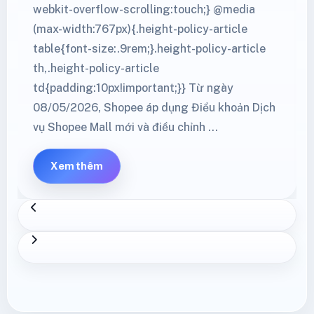
webkit-overflow-scrolling:touch;} @media
(max-width:767px){.height-policy-article
table{font-size:.9rem;}.height-policy-article
th,.height-policy-article
td{padding:10px!important;}} Từ ngày
08/05/2026, Shopee áp dụng Điều khoản Dịch
vụ Shopee Mall mới và điều chỉnh …
Xem thêm