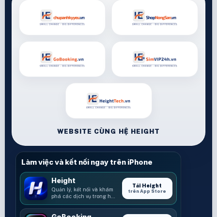
WEBSITE CÙNG HỆ HEIGHT
Làm việc và kết nối ngay trên iPhone
Height
Tải Height
Quản lý, kết nối và khám
trên App Store
phá các dịch vụ trong hệ
sinh thái Height.
GoBooking