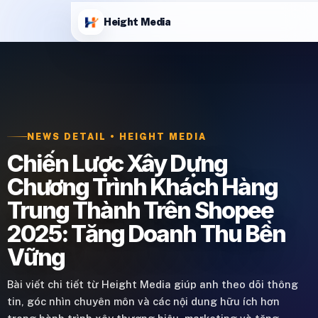
Height Media
NEWS DETAIL • HEIGHT MEDIA
Chiến Lược Xây Dựng
Chương Trình Khách Hàng
Trung Thành Trên Shopee
2025: Tăng Doanh Thu Bền
Vững
Bài viết chi tiết từ Height Media giúp anh theo dõi thông
tin, góc nhìn chuyên môn và các nội dung hữu ích hơn