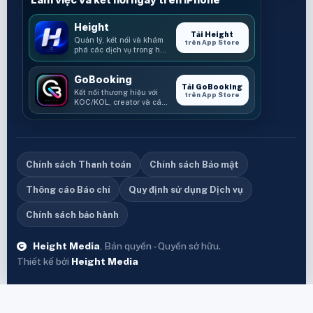
Làm việc và kết nối ngay trên iPhone
Height
Tải Height
Quản lý, kết nối và khám
trên App Store
phá các dịch vụ trong hệ
sinh thái Height.
GoBooking
Tải GoBooking
Kết nối thương hiệu với
trên App Store
KOC/KOL, creator và các
cơ hội booking.
Chính sách Thanh toán
Chính sách Bảo mật
Thông cáo Báo chí
Quy định sử dụng Dịch vụ
Chính sách bảo hành
Height Media
, Bản quyền - Quyền sở hữu.
Thiết kế bởi
Height Media