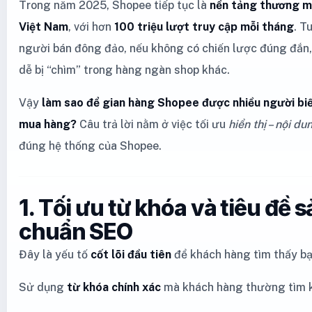
Trong năm 2025, Shopee tiếp tục là
nền tảng thương mạ
Việt Nam
, với hơn
100 triệu lượt truy cập mỗi tháng
. T
người bán đông đảo, nếu không có chiến lược đúng đắn,
dễ bị “chìm” trong hàng ngàn shop khác.
Vậy
làm sao để gian hàng Shopee được nhiều người biế
mua hàng?
Câu trả lời nằm ở việc tối ưu
hiển thị – nội du
đúng hệ thống của Shopee.
1. Tối ưu từ khóa và tiêu đề
chuẩn SEO
Đây là yếu tố
cốt lõi đầu tiên
để khách hàng tìm thấy bạ
Sử dụng
từ khóa chính xác
mà khách hàng thường tìm 