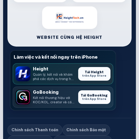
WEBSITE CÙNG HỆ HEIGHT
Làm việc và kết nối ngay trên iPhone
Height
Tải Height
Quản lý, kết nối và khám
trên App Store
phá các dịch vụ trong hệ
sinh thái Height.
GoBooking
Tải GoBooking
Kết nối thương hiệu với
trên App Store
KOC/KOL, creator và các
cơ hội booking.
Chính sách Thanh toán
Chính sách Bảo mật