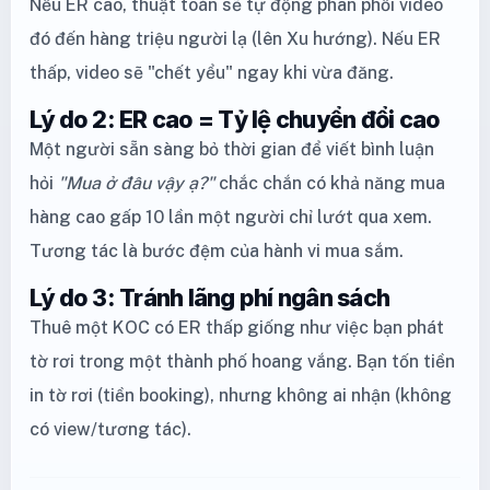
Nếu ER cao, thuật toán sẽ tự động phân phối video
đó đến hàng triệu người lạ (lên Xu hướng). Nếu ER
thấp, video sẽ "chết yểu" ngay khi vừa đăng.
Lý do 2: ER cao = Tỷ lệ chuyển đổi cao
Một người sẵn sàng bỏ thời gian để viết bình luận
hỏi
"Mua ở đâu vậy ạ?"
chắc chắn có khả năng mua
hàng cao gấp 10 lần một người chỉ lướt qua xem.
Tương tác là bước đệm của hành vi mua sắm.
Lý do 3: Tránh lãng phí ngân sách
Thuê một KOC có ER thấp giống như việc bạn phát
tờ rơi trong một thành phố hoang vắng. Bạn tốn tiền
in tờ rơi (tiền booking), nhưng không ai nhận (không
có view/tương tác).