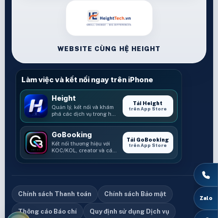
WEBSITE CÙNG HỆ HEIGHT
Làm việc và kết nối ngay trên iPhone
Height
Tải Height
Quản lý, kết nối và khám
trên App Store
phá các dịch vụ trong hệ
sinh thái Height.
GoBooking
Tải GoBooking
Kết nối thương hiệu với
trên App Store
KOC/KOL, creator và các
cơ hội booking.
Chính sách Thanh toán
Chính sách Bảo mật
Thông cáo Báo chí
Quy định sử dụng Dịch vụ