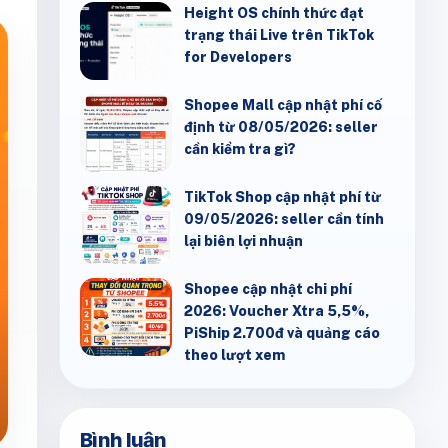
Height OS chính thức đạt
trạng thái Live trên TikTok
for Developers
Shopee Mall cập nhật phí cố
định từ 08/05/2026: seller
cần kiểm tra gì?
TikTok Shop cập nhật phí từ
09/05/2026: seller cần tính
lại biên lợi nhuận
Shopee cập nhật chi phí
2026: Voucher Xtra 5,5%,
PiShip 2.700đ và quảng cáo
theo lượt xem
Bình luận