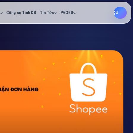
Công cụ Tính DS
Tin Tức
PAGES