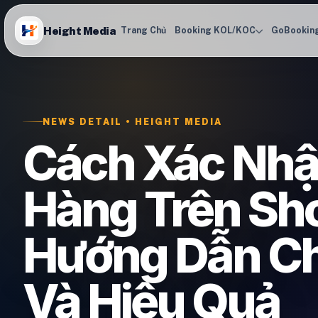
Height Media
Trang Chủ
Booking KOL/KOC
GoBookin
NEWS DETAIL • HEIGHT MEDIA
Cách Xác Nh
Hàng Trên Sh
Hướng Dẫn Chi
Và Hiệu Quả