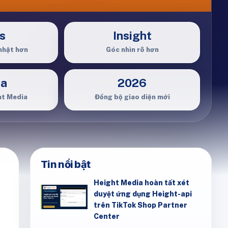
s
Insight
nhật hơn
Góc nhìn rõ hơn
ia
2026
ht Media
Đồng bộ giao diện mới
Tin nổi bật
Height Media hoàn tất xét
duyệt ứng dụng Height-api
trên TikTok Shop Partner
Center