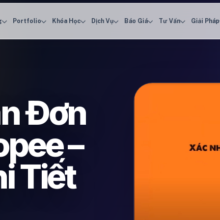
g
Portfolio
Khóa Học
Dịch Vụ
Báo Giá
Tư Vấn
Giải Pháp
ận Đơn
opee –
 Tiết