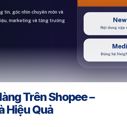
ng tin, góc nhìn chuyên môn và
New
hiệu, marketing và tăng trưởng
Nội dung cập 
Med
Đúng hệ Heig
àng Trên Shopee –
à Hiệu Quả