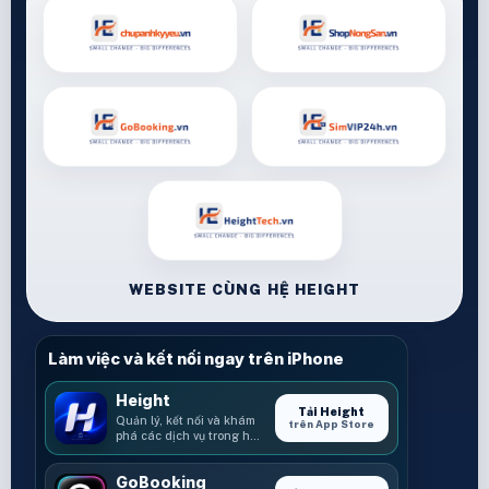
WEBSITE CÙNG HỆ HEIGHT
Làm việc và kết nối ngay trên iPhone
Height
Tải Height
Quản lý, kết nối và khám
trên App Store
phá các dịch vụ trong hệ
sinh thái Height.
GoBooking