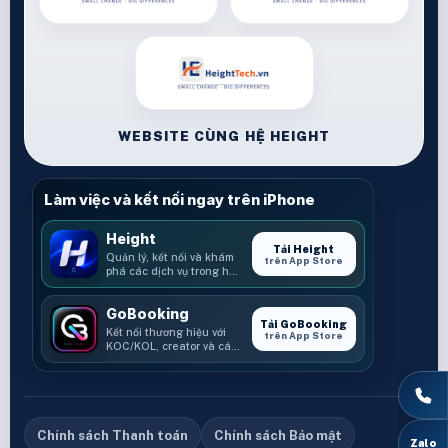
WEBSITE CÙNG HỆ HEIGHT
Làm việc và kết nối ngay trên iPhone
Height
Tải Height
Quản lý, kết nối và khám
trên App Store
phá các dịch vụ trong hệ
sinh thái Height.
GoBooking
Tải GoBooking
Kết nối thương hiệu với
trên App Store
KOC/KOL, creator và các
cơ hội booking.
Chính sách Thanh toán
Chính sách Bảo mật