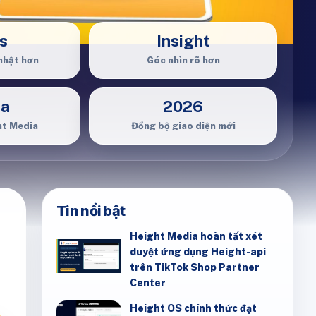
s
Insight
nhật hơn
Góc nhìn rõ hơn
ia
2026
ht Media
Đồng bộ giao diện mới
Tin nổi bật
Height Media hoàn tất xét
duyệt ứng dụng Height-api
trên TikTok Shop Partner
Center
Height OS chính thức đạt