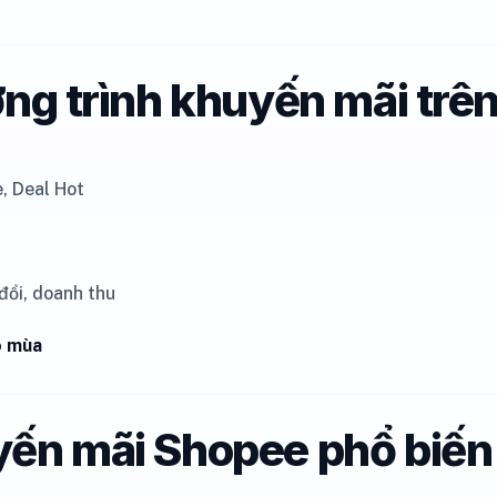
ơng trình khuyến mãi trê
, Deal Hot
 đổi, doanh thu
o mùa
yến mãi Shopee phổ biến