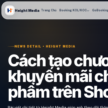
Height Media
Trang Chủ
Booking KOL/KOC
GoBookin
NEWS DETAIL • HEIGHT MEDIA
Cách tạo chươ
khuyến mãi c
phẩm trên Sh
Bài viết chi tiết từ Height Media giúp anh theo dõi thô