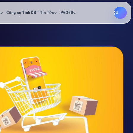
Công cụ Tính DS
Tin Tức
PAGES