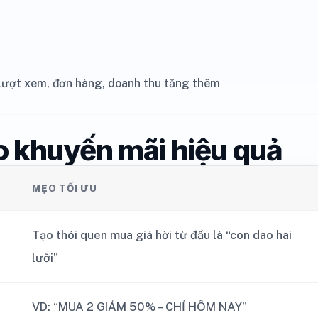
 lượt xem, đơn hàng, doanh thu tăng thêm
ạo khuyến mãi hiệu quả
MẸO TỐI ƯU
Tạo thói quen mua giá hời từ đầu là “con dao hai
lưỡi”
VD: “MUA 2 GIẢM 50% – CHỈ HÔM NAY”