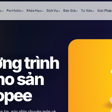
g
Portfolio
Khóa Học
Dịch Vụ
Báo Giá
Tư Vấn
Giải Pháp
ng trình
ho sản
opee
ng tin, góc nhìn chuyên môn và