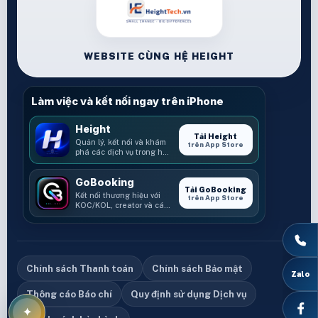
WEBSITE CÙNG HỆ HEIGHT
Làm việc và kết nối ngay trên iPhone
Height
Tải Height
Quản lý, kết nối và khám
trên App Store
phá các dịch vụ trong hệ
sinh thái Height.
GoBooking
Tải GoBooking
Kết nối thương hiệu với
trên App Store
KOC/KOL, creator và các
cơ hội booking.
Chính sách Thanh toán
Chính sách Bảo mật
Thông cáo Báo chí
Quy định sử dụng Dịch vụ