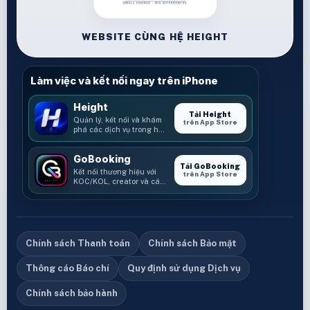
WEBSITE CÙNG HỆ HEIGHT
Làm việc và kết nối ngay trên iPhone
Height
Tải Height
Quản lý, kết nối và khám
trên App Store
phá các dịch vụ trong hệ
sinh thái Height.
GoBooking
Tải GoBooking
Kết nối thương hiệu với
trên App Store
KOC/KOL, creator và các
cơ hội booking.
Chính sách Thanh toán
Chính sách Bảo mật
Thông cáo Báo chí
Quy định sử dụng Dịch vụ
Chính sách bảo hành