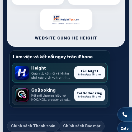
WEBSITE CÙNG HỆ HEIGHT
Làm việc và kết nối ngay trên iPhone
Height
Tải Height
Quản lý, kết nối và khám
trên App Store
phá các dịch vụ trong hệ
sinh thái Height.
GoBooking
Tải GoBooking
Kết nối thương hiệu với
trên App Store
KOC/KOL, creator và các
cơ hội booking.
Chính sách Thanh toán
Chính sách Bảo mật