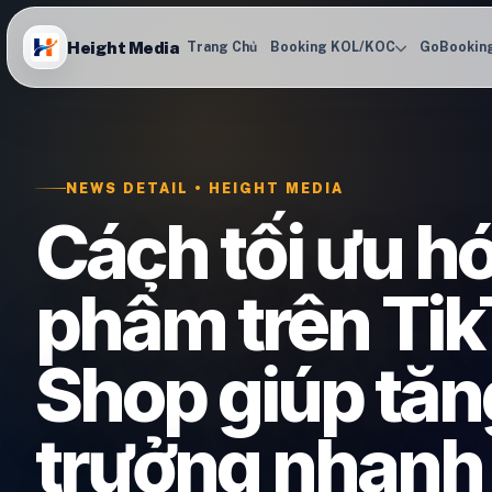
Height Media
Trang Chủ
Booking KOL/KOC
GoBookin
NEWS DETAIL • HEIGHT MEDIA
Cách tối ưu h
phẩm trên Tik
Shop giúp tăn
trưởng nhanh