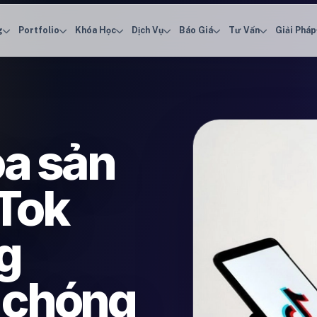
g
Portfolio
Khóa Học
Dịch Vụ
Báo Giá
Tư Vấn
Giải Pháp
óa sản
Tok
g
 chóng