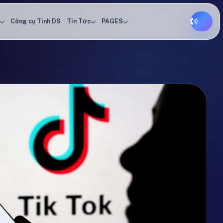
Công cụ Tính DS
Tin Tức
PAGES