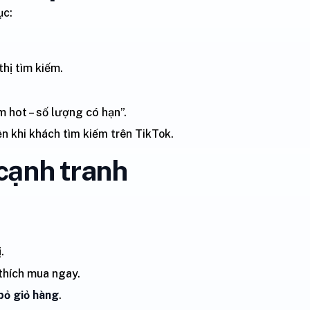
ục:
hị tìm kiếm.
 hot – số lượng có hạn”.
n khi khách tìm kiếm trên TikTok.
cạnh tranh
.
thích mua ngay.
bỏ giỏ hàng
.