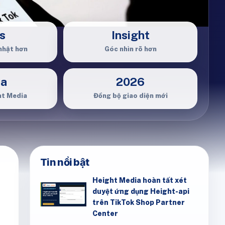
s
Insight
nhật hơn
Góc nhìn rõ hơn
ia
2026
ht Media
Đồng bộ giao diện mới
Tin nổi bật
Height Media hoàn tất xét
duyệt ứng dụng Height-api
trên TikTok Shop Partner
Center