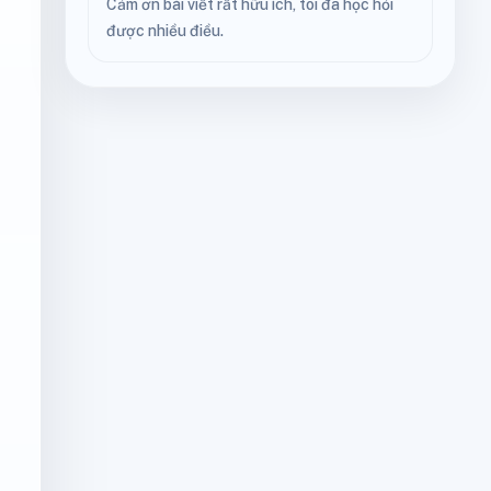
Cảm ơn bài viết rất hữu ích, tôi đã học hỏi
được nhiều điều.