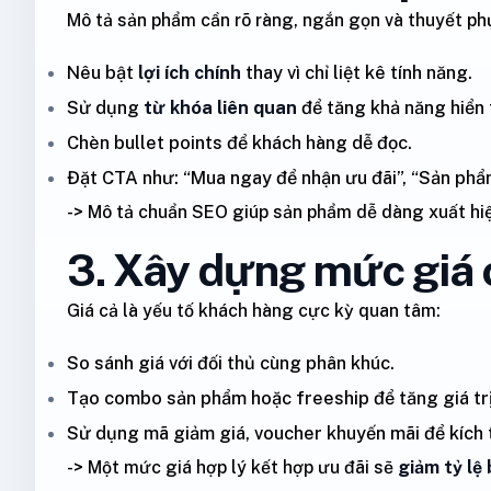
Mô tả sản phẩm cần rõ ràng, ngắn gọn và thuyết ph
Nêu bật
lợi ích chính
thay vì chỉ liệt kê tính năng.
Sử dụng
từ khóa liên quan
để tăng khả năng hiển t
Chèn bullet points để khách hàng dễ đọc.
Đặt CTA như: “Mua ngay để nhận ưu đãi”, “Sản phẩm
-> Mô tả chuẩn SEO giúp sản phẩm dễ dàng xuất hiệ
3. Xây dựng mức giá 
Giá cả là yếu tố khách hàng cực kỳ quan tâm:
So sánh giá với đối thủ cùng phân khúc.
Tạo combo sản phẩm hoặc freeship để tăng giá trị
Sử dụng mã giảm giá, voucher khuyến mãi để kích 
-> Một mức giá hợp lý kết hợp ưu đãi sẽ
giảm tỷ lệ 