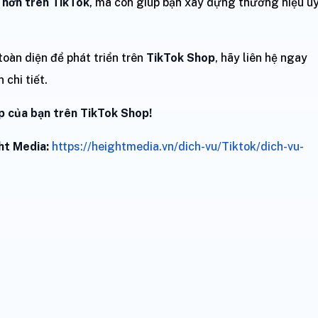
ị hơn trên TikTok
, mà còn giúp bạn xây dựng thương hiệu u
oàn diện để phát triển trên
TikTok Shop
, hãy liên hệ ngay
 chi tiết.
 của bạn trên TikTok Shop!
ht Media:
https://heightmedia.vn/dich-vu/Tiktok/dich-vu-