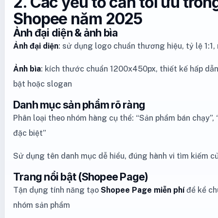
2. Các yếu tố cần tối ưu tron
Shopee năm 2025
Ảnh đại diện & ảnh bìa
Ảnh đại diện
: sử dụng logo chuẩn thương hiệu, tỷ lệ 1:1, 
Ảnh bìa
: kích thước chuẩn 1200x450px, thiết kế hấp dẫn
bật hoặc slogan
Danh mục sản phẩm rõ ràng
Phân loại theo nhóm hàng cụ thể: “Sản phẩm bán chạy”, “
đặc biệt”
Sử dụng tên danh mục dễ hiểu, đúng hành vi tìm kiếm c
Trang nổi bật (Shopee Page)
Tận dụng tính năng tạo
Shopee Page miễn phí
để kể ch
nhóm sản phẩm