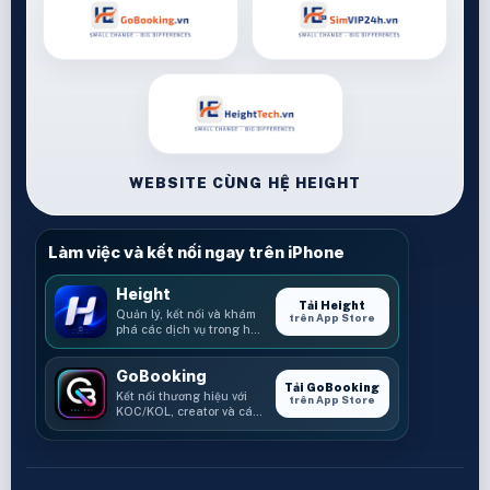
WEBSITE CÙNG HỆ HEIGHT
Làm việc và kết nối ngay trên iPhone
Height
Tải Height
Quản lý, kết nối và khám
trên App Store
phá các dịch vụ trong hệ
sinh thái Height.
GoBooking
Tải GoBooking
Kết nối thương hiệu với
trên App Store
KOC/KOL, creator và các
cơ hội booking.