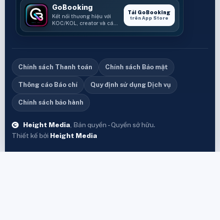
GoBooking
Tải GoBooking
Kết nối thương hiệu với
trên App Store
KOC/KOL, creator và các
cơ hội booking.
Chính sách Thanh toán
Chính sách Bảo mật
Thông cáo Báo chí
Quy định sử dụng Dịch vụ
Chính sách bảo hành
Height Media
, Bản quyền - Quyền sở hữu.
Thiết kế bởi
Height Media