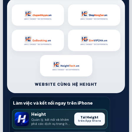
WEBSITE CÙNG HỆ HEIGHT
Làm việc và kết nối ngay trên iPhone
Height
Tải Height
Quản lý, kết nối và khám
trên App Store
phá các dịch vụ trong hệ
sinh thái Height.