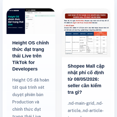
Height OS chính
thức đạt trạng
thái Live trên
TikTok for
Shopee Mall cập
Developers
nhật phí cố định
từ 08/05/2026:
Height OS đã hoàn
seller cần kiểm
tất quá trình xét
tra gì?
duyệt phiên bản
Production và
.nd-main-grid,.nd-
chính thức đạt
article,.nd-article-
trạng thái Live