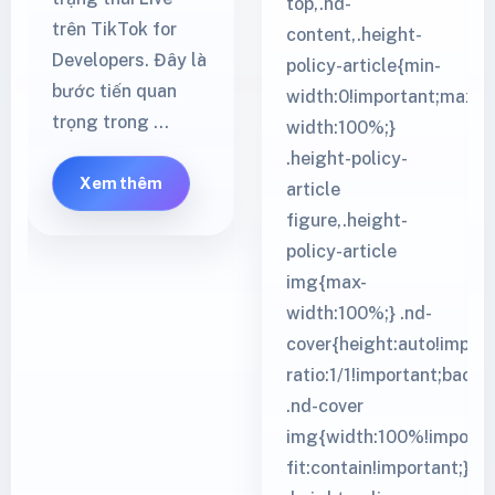
top,.nd-
trên TikTok for
content,.height-
Developers. Đây là
policy-article{min-
bước tiến quan
width:0!important;max-
trọng trong …
width:100%;}
.height-policy-
Xem thêm
article
figure,.height-
policy-article
img{max-
width:100%;} .nd-
cover{height:auto!import
ratio:1/1!important;backg
.nd-cover
img{width:100%!importan
fit:contain!important;}