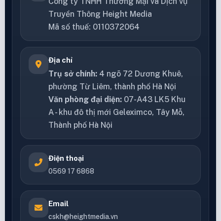
Công ty TNHH Thương Mại và Dịch vụ
Truyền Thông Height Media
Mã số thuế: 0110372064
Địa chỉ
Trụ sở chính:
4 ngõ 72 Dương Khuê,
phường Từ Liêm, thành phố Hà Nội
Văn phòng đại diện:
07-A43 LK5 Khu
A - khu đô thị mới Geleximco, Tây Mỗ,
Thành phố Hà Nội
Điện thoại
0569 17 6868
Email
cskh@heightmedia.vn