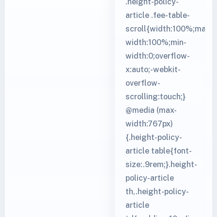
.height-policy-
article .fee-table-
scroll{width:100%;max-
width:100%;min-
width:0;overflow-
x:auto;-webkit-
overflow-
scrolling:touch;}
@media (max-
width:767px)
{.height-policy-
article table{font-
size:.9rem;}.height-
policy-article
th,.height-policy-
article