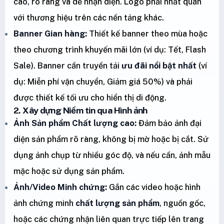
cao, rõ ràng và dễ nhận diện. Logo phải nhất quán
với thương hiệu trên các nền tảng khác.
Banner Gian hàng:
Thiết kế banner theo mùa hoặc
theo chương trình khuyến mãi lớn (ví dụ: Tết, Flash
Sale). Banner cần truyền tải
ưu đãi nổi bật nhất
(ví
dụ: Miễn phí vận chuyển, Giảm giá 50%) và phải
được thiết kế tối ưu cho hiển thị di động.
2. Xây dựng Niềm tin qua Hình ảnh
Ảnh Sản phẩm Chất lượng cao:
Đảm bảo ảnh đại
diện sản phẩm rõ ràng, không bị mờ hoặc bị cắt. Sử
dụng ảnh chụp từ nhiều góc độ, và nếu cần, ảnh mẫu
mặc hoặc sử dụng sản phẩm.
Ảnh/Video Minh chứng:
Gắn các video hoặc hình
ảnh chứng minh
chất lượng sản phẩm
, nguồn gốc,
hoặc các chứng nhận liên quan trực tiếp lên trang