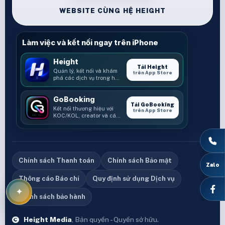
WEBSITE CÙNG HỆ HEIGHT
Làm việc và kết nối ngay trên iPhone
Height
Tải Height
Quản lý, kết nối và khám
trên App Store
phá các dịch vụ trong hệ
sinh thái Height.
GoBooking
Tải GoBooking
Kết nối thương hiệu với
trên App Store
KOC/KOL, creator và các
cơ hội booking.
Chính sách Thanh toán
Chính sách Bảo mật
Thông cáo Báo chí
Quy định sử dụng Dịch vụ
Chính sách bảo hành
Height Media
, Bản quyền - Quyền sở hữu.