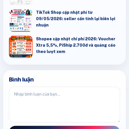
TikTok Shop cập nhật phí từ
09/05/2026: seller cần tính lại biên lợi
nhuận
Shopee cập nhật chi phí 2026: Voucher
Xtra 5,5%, PiShip 2.700đ và quảng cáo
theo lượt xem
Bình luận