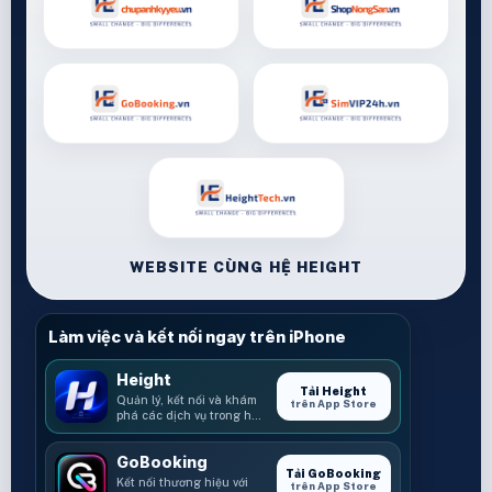
WEBSITE CÙNG HỆ HEIGHT
Làm việc và kết nối ngay trên iPhone
Height
Tải Height
Quản lý, kết nối và khám
trên App Store
phá các dịch vụ trong hệ
sinh thái Height.
GoBooking
Tải GoBooking
Kết nối thương hiệu với
trên App Store