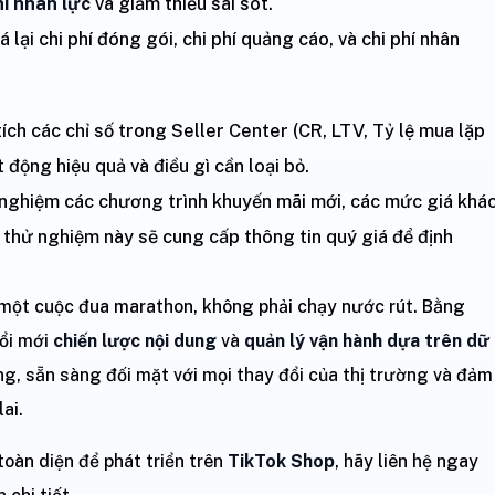
hí nhân lực
và giảm thiểu sai sót.
ại chi phí đóng gói, chi phí quảng cáo, và chi phí nhân
h các chỉ số trong Seller Center (CR, LTV, Tỷ lệ mua lặp
t động hiệu quả và điều gì cần loại bỏ.
nghiệm các chương trình khuyến mãi mới, các mức giá khá
c thử nghiệm này sẽ cung cấp thông tin quý giá để định
một cuộc đua marathon, không phải chạy nước rút. Bằng
đổi mới
chiến lược nội dung
và
quản lý vận hành dựa trên dữ
ng, sẵn sàng đối mặt với mọi thay đổi của thị trường và đảm
ai.
oàn diện để phát triển trên
TikTok Shop
, hãy liên hệ ngay