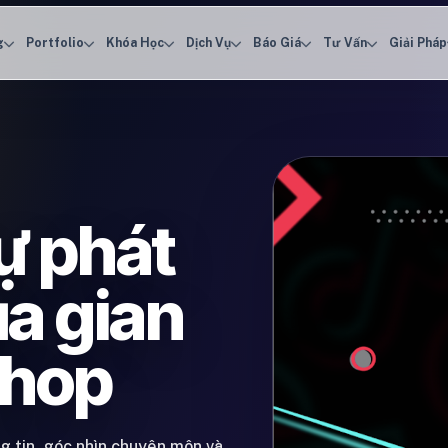
g
Portfolio
Khóa Học
Dịch Vụ
Báo Giá
Tư Vấn
Giải Pháp
ự phát
ủa gian
Shop
ng tin, góc nhìn chuyên môn và