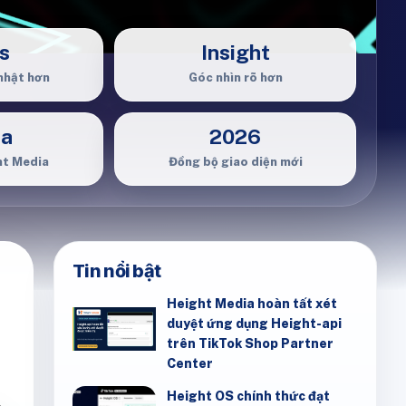
s
Insight
nhật hơn
Góc nhìn rõ hơn
ia
2026
ht Media
Đồng bộ giao diện mới
Tin nổi bật
Height Media hoàn tất xét
duyệt ứng dụng Height-api
trên TikTok Shop Partner
Center
Height OS chính thức đạt