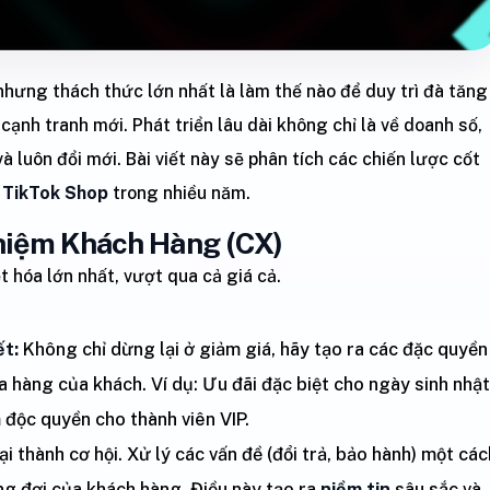
nhưng thách thức lớn nhất là làm thế nào để duy trì đà tăng
 cạnh tranh mới. Phát triển lâu dài không chỉ là về doanh số,
 luôn đổi mới. Bài viết này sẽ phân tích các chiến lược cốt
g TikTok Shop
trong nhiều năm.
hiệm Khách Hàng (CX)
t hóa lớn nhất, vượt qua cả giá cả.
t:
Không chỉ dừng lại ở giảm giá, hãy tạo ra các đặc quyền
a hàng của khách. Ví dụ: Ưu đãi đặc biệt cho ngày sinh nhật
độc quyền cho thành viên VIP.
ại thành cơ hội. Xử lý các vấn đề (đổi trả, bảo hành) một các
g đợi của khách hàng. Điều này tạo ra
niềm tin
sâu sắc và