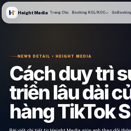
Height Media
Trang Chủ
Booking KOL/KOC
GoBookin
NEWS DETAIL • HEIGHT MEDIA
Cách duy trì s
triển lâu dài c
hàng TikTok 
Bài viết chi tiết từ Height Media giúp anh theo dõi thô