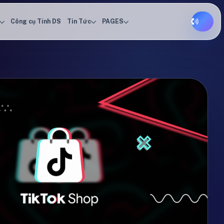
Công cụ Tính DS
Tin Tức
PAGES