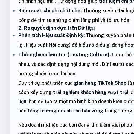
tin nhắn hậu mãi. Tự động hóa giúp
tiết kiệm chi p
Kiểm soát chi phí chặt chẽ:
Thường xuyên đánh giá l
công để tìm ra những điểm lãng phí và tối ưu hóa.
2. Ra quyết định dựa trên Dữ liệu
Phân tích Hiệu suất Định kỳ:
Thường xuyên phân tíc
lại, Hiệu suất Nội dung) để hiểu rõ điều gì đang hoạ
Thử nghiệm liên tục (Testing Culture):
Luôn thử 
nhau, và các định dạng nội dung mới. Dữ liệu từ cá
hướng chiến lược dài hạn.
Duy trì sự phát triển của
gian hàng TikTok Shop
là 
cách xây dựng
trải nghiệm khách hàng vượt trội
, 
liệu
, bạn sẽ tạo ra một mô hình kinh doanh kiên cườ
bảo
tăng trưởng doanh thu bền vững
trong tương l
Nếu doanh nghiệp của bạn đang tìm kiếm giải pháp t