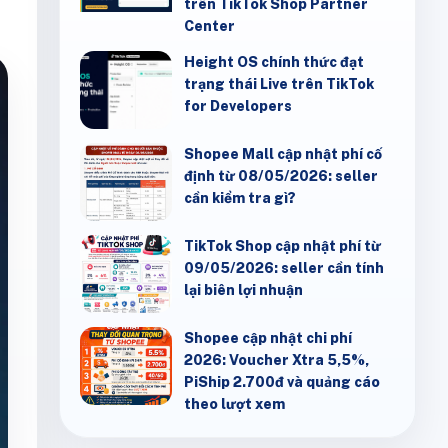
trên TikTok Shop Partner
Center
Height OS chính thức đạt
trạng thái Live trên TikTok
for Developers
Shopee Mall cập nhật phí cố
định từ 08/05/2026: seller
cần kiểm tra gì?
TikTok Shop cập nhật phí từ
09/05/2026: seller cần tính
lại biên lợi nhuận
Shopee cập nhật chi phí
2026: Voucher Xtra 5,5%,
PiShip 2.700đ và quảng cáo
theo lượt xem