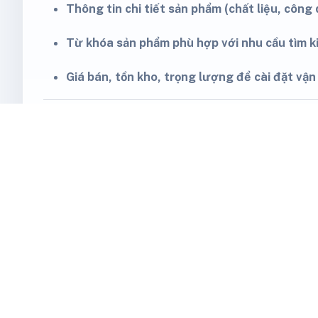
Thông tin chi tiết sản phẩm (chất liệu, công 
Từ khóa sản phẩm phù hợp với nhu cầu tìm k
Giá bán, tồn kho, trọng lượng để cài đặt vận
3. Hướng dẫn cách đăng
Bước 1: Truy cập Seller Cen
Đăng nhập vào TikTok Shop Seller Center.
Chọn
Sản phẩm
>
Thêm sản phẩm mới
.
Bước 2: Thêm tên sản phẩm