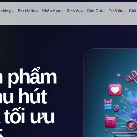
oking
Portfolio
Khóa Học
Dịch Vụ
Báo Giá
Tư Vấn
Giải
n phẩm
hu hút
 tối ưu
5