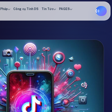
 Pháp
Công cụ Tính DS
Tin Tức
PAGES