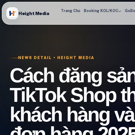
Trang Chủ
Booking KOL/KOC
GoBo
Height Media
NEWS DETAIL • HEIGHT MEDIA
Cách đăng sả
TikTok Shop t
khách hàng và
đơn hàng 202