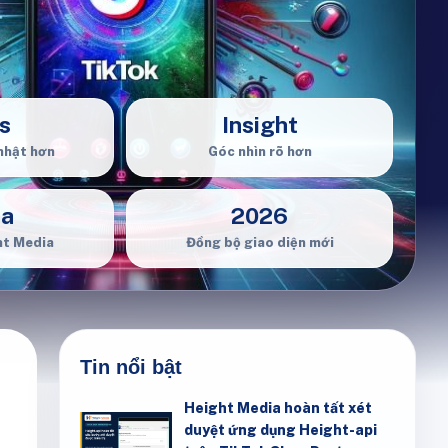
s
Insight
nhật hơn
Góc nhìn rõ hơn
ia
2026
ht Media
Đồng bộ giao diện mới
Tin nổi bật
Height Media hoàn tất xét
duyệt ứng dụng Height-api