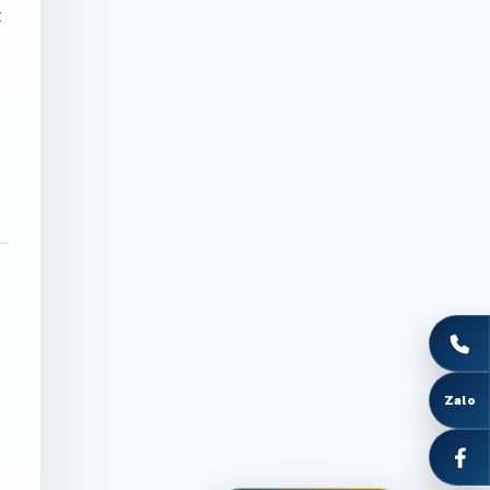
t
Zalo