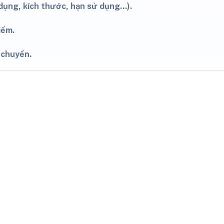
dụng, kích thước, hạn sử dụng...).
iếm.
 chuyển.
 sản phẩm TikTok Shop
ter TikTok Shop