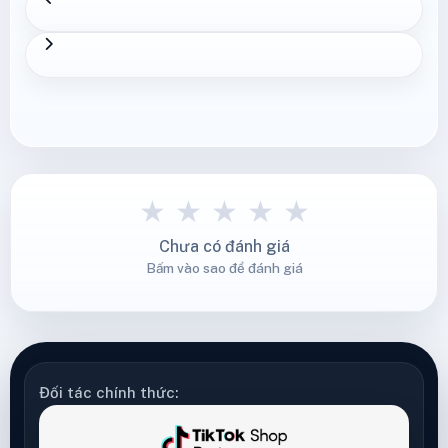
★
★
★
★
★
Chưa có đánh giá
Bấm vào sao để đánh giá
Đối tác chính thức: