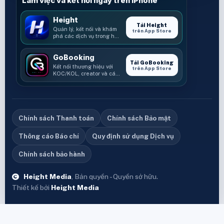
Làm việc và kết nối ngay trên iPhone
Height
Tải Height
Quản lý, kết nối và khám
trên App Store
phá các dịch vụ trong hệ
sinh thái Height.
GoBooking
Tải GoBooking
Kết nối thương hiệu với
trên App Store
KOC/KOL, creator và các
cơ hội booking.
Chính sách Thanh toán
Chính sách Bảo mật
Thông cáo Báo chí
Quy định sử dụng Dịch vụ
Chính sách bảo hành
Height Media
, Bản quyền - Quyền sở hữu.
Thiết kế bởi
Height Media