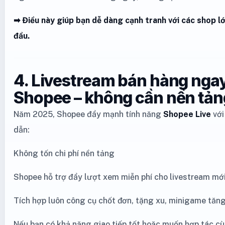
➡ Điều này giúp bạn dễ dàng cạnh tranh với các shop lớ
đầu.
4. Livestream bán hàng ngay
Shopee – không cần nền tản
Năm 2025, Shopee đẩy mạnh tính năng
Shopee Live
với
dẫn:
Không tốn chi phí nền tảng
Shopee hỗ trợ đẩy lượt xem miễn phí cho livestream mớ
Tích hợp luôn công cụ chốt đơn, tặng xu, minigame tăn
Nếu bạn có khả năng giao tiếp tốt hoặc muốn hợp tác c