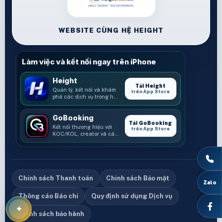
WEBSITE CÙNG HỆ HEIGHT
Làm việc và kết nối ngay trên iPhone
Height
Tải Height
Quản lý, kết nối và khám
trên App Store
phá các dịch vụ trong hệ
sinh thái Height.
GoBooking
Tải GoBooking
Kết nối thương hiệu với
trên App Store
KOC/KOL, creator và các
cơ hội booking.
Chính sách Thanh toán
Chính sách Bảo mật
Thông cáo Báo chí
Quy định sử dụng Dịch vụ
Chính sách bảo hành