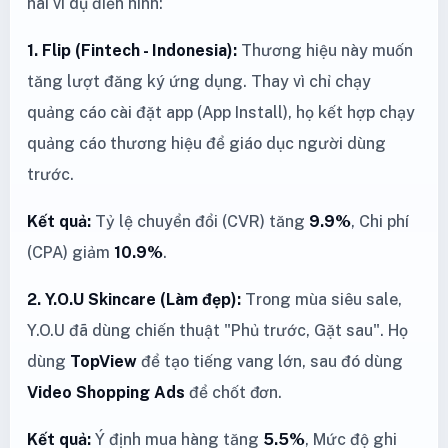
hai ví dụ điển hình:
1. Flip (Fintech - Indonesia):
Thương hiệu này muốn
tăng lượt đăng ký ứng dụng. Thay vì chỉ chạy
quảng cáo cài đặt app (App Install), họ kết hợp chạy
quảng cáo thương hiệu để giáo dục người dùng
trước.
Kết quả:
Tỷ lệ chuyển đổi (CVR) tăng
9.9%
, Chi phí
(CPA) giảm
10.9%
.
2. Y.O.U Skincare (Làm đẹp):
Trong mùa siêu sale,
Y.O.U đã dùng chiến thuật "Phủ trước, Gặt sau". Họ
dùng
TopView
để tạo tiếng vang lớn, sau đó dùng
Video Shopping Ads
để chốt đơn.
Kết quả:
Ý định mua hàng tăng
5.5%
, Mức độ ghi