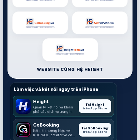
WEBSITE CÙNG HỆ HEIGHT
Làm việc và kết nối ngay trên iPhone
Height
Tải Height
Quản lý, kết nối và khám
trên App Store
phá các dịch vụ trong hệ
sinh thái Height.
GoBooking
Tải GoBooking
Kết nối thương hiệu với
trên App Store
KOC/KOL, creator và các
cơ hội booking.