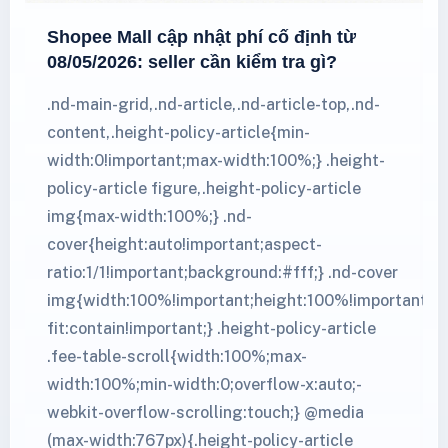
Shopee Mall cập nhật phí cố định từ
08/05/2026: seller cần kiểm tra gì?
.nd-main-grid,.nd-article,.nd-article-top,.nd-
content,.height-policy-article{min-
width:0!important;max-width:100%;} .height-
policy-article figure,.height-policy-article
img{max-width:100%;} .nd-
cover{height:auto!important;aspect-
ratio:1/1!important;background:#fff;} .nd-cover
img{width:100%!important;height:100%!important;ob
fit:contain!important;} .height-policy-article
.fee-table-scroll{width:100%;max-
width:100%;min-width:0;overflow-x:auto;-
webkit-overflow-scrolling:touch;} @media
(max-width:767px){.height-policy-article