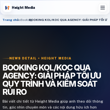
Height Media
Trang chủ
GoBooking
BOOKING KOL/KOC QUA AGENCY: GIẢI PHÁP TỐI ƯU 
NEWS DETAIL • HEIGHT MEDIA
BOOKING KOL/KOC QUA
AGENCY: GIẢI PHÁP TỐI ƯU
QUY TRÌNH VÀ KIỂM SOÁT
RỦI RO
Bài viết chi tiết từ Height Media giúp anh theo dõi thông
tin, góc nhìn chuyên môn và các nội dung hữu ích hơn