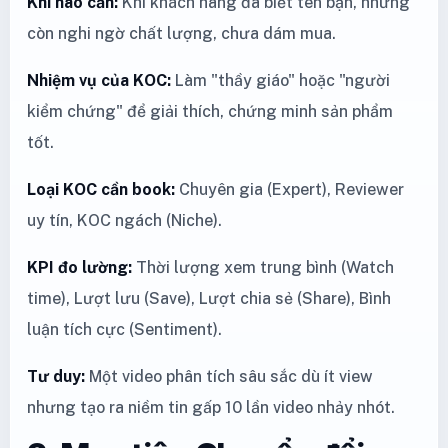
Khi nào cần:
Khi khách hàng đã biết tên bạn, nhưng
còn nghi ngờ chất lượng, chưa dám mua.
Nhiệm vụ của KOC:
Làm "thầy giáo" hoặc "người
kiểm chứng" để giải thích, chứng minh sản phẩm
tốt.
Loại KOC cần book:
Chuyên gia (Expert), Reviewer
uy tín, KOC ngách (Niche).
KPI đo lường:
Thời lượng xem trung bình (Watch
time), Lượt lưu (Save), Lượt chia sẻ (Share), Bình
luận tích cực (Sentiment).
Tư duy:
Một video phân tích sâu sắc dù ít view
nhưng tạo ra niềm tin gấp 10 lần video nhảy nhót.