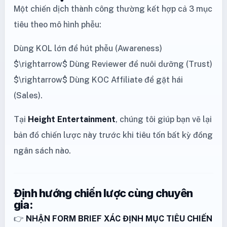
Một chiến dịch thành công thường kết hợp cả 3 mục
tiêu theo mô hình phễu:
Dùng KOL lớn để hút phễu (Awareness)
$\rightarrow$ Dùng Reviewer để nuôi dưỡng (Trust)
$\rightarrow$ Dùng KOC Affiliate để gặt hái
(Sales).
Tại
Height Entertainment
, chúng tôi giúp bạn vẽ lại
bản đồ chiến lược này trước khi tiêu tốn bất kỳ đồng
ngân sách nào.
Định hướng chiến lược cùng chuyên
gia:
👉
NHẬN FORM BRIEF XÁC ĐỊNH MỤC TIÊU CHIẾN