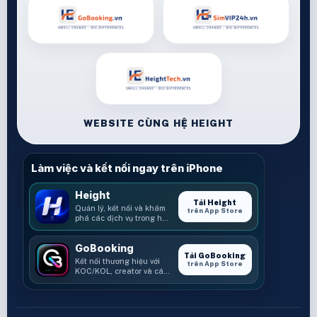
WEBSITE CÙNG HỆ HEIGHT
Làm việc và kết nối ngay trên iPhone
Height
Tải Height
Quản lý, kết nối và khám
trên App Store
phá các dịch vụ trong hệ
sinh thái Height.
GoBooking
Tải GoBooking
Kết nối thương hiệu với
trên App Store
KOC/KOL, creator và các
cơ hội booking.