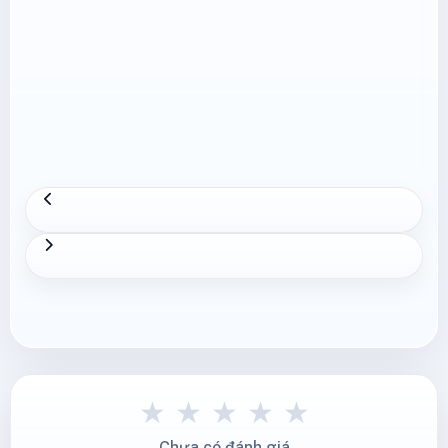
★
★
★
★
★
Chưa có đánh giá