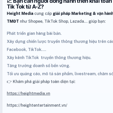
📈 Bạn cần người đồng hành triển khai toàn
Tik Tok từ A-Z?
Height Media
cung cấp
giải pháp Marketing
& vận hành
TMĐT
như
Shopee
,
TikTok Shop
,
Lazada
… giúp bạn:
Phát triển gian hàng bài bản.
Xây dựng chiến lược truyền thông thương hiệu trên cá
Facebook,
TikTok
....
Xây kênh
TikTok
truyền thông thương hiệu.
Tăng trưởng doanh số bền vững.
Tối ưu quảng cáo, mô tả sản phẩm, livestream, chăm s
👉 Khám phá giải pháp toàn diện tại:
https://heightmedia.vn
https://heightentertainment.vn/