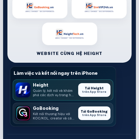
WEBSITE CÙNG HỆ HEIGHT
Làm việc và kết nối ngay trên iPhone
Height
Tải Height
Quản lý, kết nối và khám
trên App Store
phá các dịch vụ trong hệ
sinh thái Height.
GoBooking
Tải GoBooking
Kết nối thương hiệu với
trên App Store
KOC/KOL, creator và các
cơ hội booking.