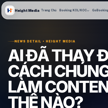
Height Media
Trang Chủ
Booking KOL/KOC
GoBookin
NEWS DETAIL • HEIGHT MEDIA
AI ĐÃ THAY Đ
CÁCH CHÚNG
LÀM CONTEN
THẾ NÀO?