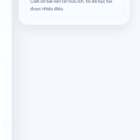
Cảm ơn bài viết rất hữu ích, tôi đã học hỏi
được nhiều điều.