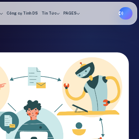
Công cụ Tính DS
Tin Tức
PAGES