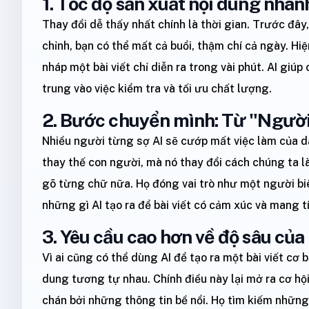
1. Tốc độ sản xuất nội dung nha
Thay đổi dễ thấy nhất chính là thời gian. Trước đây,
chỉnh, bạn có thể mất cả buổi, thậm chí cả ngày. Hiện
nháp một bài viết chỉ diễn ra trong vài phút. AI giú
trung vào việc kiểm tra và tối ưu chất lượng.
2. Bước chuyển mình: Từ "Người 
Nhiều người từng sợ AI sẽ cướp mất việc làm của d
thay thế con người, mà nó thay đổi cách chúng ta l
gõ từng chữ nữa. Họ đóng vai trò như một người biê
những gì AI tạo ra để bài viết có cảm xúc và mang t
3. Yêu cầu cao hơn về độ sâu của
Vì ai cũng có thể dùng AI để tạo ra một bài viết cơ b
dung tương tự nhau. Chính điều này lại mở ra cơ hội
chán bởi những thông tin bề nổi. Họ tìm kiếm những 