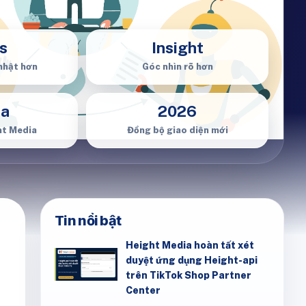
s
Insight
nhật hơn
Góc nhìn rõ hơn
ia
2026
ht Media
Đồng bộ giao diện mới
Tin nổi bật
Height Media hoàn tất xét
duyệt ứng dụng Height-api
trên TikTok Shop Partner
Center