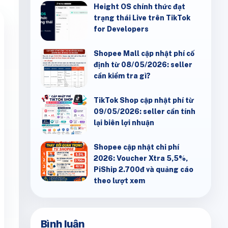
Height OS chính thức đạt
trạng thái Live trên TikTok
for Developers
Shopee Mall cập nhật phí cố
định từ 08/05/2026: seller
cần kiểm tra gì?
TikTok Shop cập nhật phí từ
09/05/2026: seller cần tính
lại biên lợi nhuận
Shopee cập nhật chi phí
2026: Voucher Xtra 5,5%,
PiShip 2.700đ và quảng cáo
theo lượt xem
Bình luận