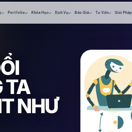
g
Portfolio
Khóa Học
Dịch Vụ
Báo Giá
Tư Vấn
Giải Pháp
ỔI
 TA
T NHƯ