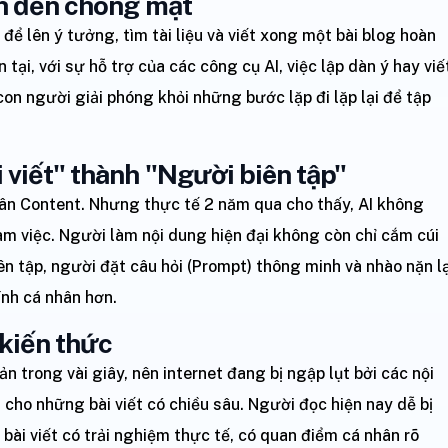
nh đến chóng mặt
 để lên ý tưởng, tìm tài liệu và viết xong một bài blog hoàn
 tại, với sự hỗ trợ của các công cụ AI, việc lập dàn ý hay viế
p con người giải phóng khỏi những bước lặp đi lặp lại để tập
viết" thành "Người biên tập"
ân Content. Nhưng thực tế 2 năm qua cho thấy, AI không
àm việc. Người làm nội dung hiện đại không còn chỉ cắm cúi
n tập, người đặt câu hỏi (Prompt) thông minh và nhào nặn lạ
ính cá nhân hơn.
 kiến thức
ản trong vài giây, nên internet đang bị ngập lụt bởi các nội
 cho những bài viết có chiều sâu. Người đọc hiện nay dễ bị
bài viết có trải nghiệm thực tế, có quan điểm cá nhân rõ