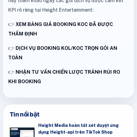
hãy tham khảo ngay các gói dịch vụ được cam kết
KPI rõ ràng tại Height Entertainment:
👉
XEM BẢNG GIÁ BOOKING KOC ĐÃ ĐƯỢC
THẨM ĐỊNH
👉
DỊCH VỤ BOOKING KOL/KOC TRỌN GÓI AN
TOÀN
👉
NHẬN TƯ VẤN CHIẾN LƯỢC TRÁNH RỦI RO
KHI BOOKING
Tin nổi bật
Height Media hoàn tất xét duyệt ứng
dụng Height-api trên TikTok Shop