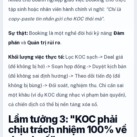
tập sinh hoặc nhân viên hành chính vì nghĩ:
"Chỉ là
copy-paste tin nhắn gửi cho KOC thôi mà"
.
Sự thật:
Booking là một nghề đòi hỏi kỹ năng
Đàm
phán
và
Quản trị rủi ro
.
Khối lượng việc thực tế:
Lọc KOC sạch -> Deal giá
(để không bị hớ) -> Soạn hợp đồng -> Duyệt kịch bản
(để không sai định hướng) -> Theo dõi tiến độ (để
không bị bùng) -> Đối soát, nghiệm thu. Chỉ cần sai
một khâu (ví dụ KOC dùng nhạc vi phạm bản quyền),
cả chiến dịch có thể bị nền tảng xóa sổ.
Lầm tưởng 3: "KOC phải
chịu trách nhiệm 100% về