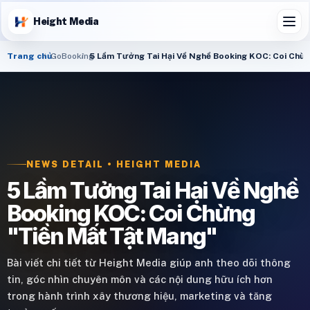
Height Media
Trang chủ
GoBooking
5 Lầm Tưởng Tai Hại Về Nghề Booking KOC: Coi Chừ
NEWS DETAIL • HEIGHT MEDIA
5 Lầm Tưởng Tai Hại Về Nghề
Booking KOC: Coi Chừng
"Tiền Mất Tật Mang"
Bài viết chi tiết từ Height Media giúp anh theo dõi thông
tin, góc nhìn chuyên môn và các nội dung hữu ích hơn
trong hành trình xây thương hiệu, marketing và tăng