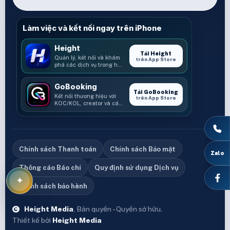
Làm việc và kết nối ngay trên iPhone
Height
Tải Height
Quản lý, kết nối và khám
trên App Store
phá các dịch vụ trong hệ
sinh thái Height.
GoBooking
Tải GoBooking
Kết nối thương hiệu với
trên App Store
KOC/KOL, creator và các
cơ hội booking.
Chính sách Thanh toán
Chính sách Bảo mật
Thông cáo Báo chí
Quy định sử dụng Dịch vụ
Chính sách bảo hành
Height Media
, Bản quyền - Quyền sở hữu.
Thiết kế bởi
Height Media