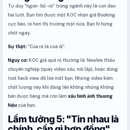
Tư duy "ngon - bổ - rẻ" trong ngành này là con dao
hai lưỡi. Bạn tìm được một KOC nhận giá Booking
cực bèo, rẻ hơn thị trường một nửa. Bạn hí hửng
chốt ngay.
Sự thật:
"Của rẻ là của ôi".
Nguy cơ:
KOC giá quá rẻ thường là: Newbie thiếu
chuyên nghiệp (quay video xấu, nói lắp), hoặc dùng
tool hack view để lòe mắt bạn. Những video kém
chất lượng này khi đăng lên không những không
bán được hàng mà còn làm
xấu hình ảnh thương
hiệu
của bạn.
Lầm tưởng 5: "Tin nhau là
chính, cần gì hợp đồng"