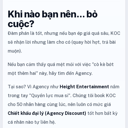
Khi nào bạn nên... bỏ
cuộc?
Đàm phán là tốt, nhưng nếu bạn ép giá quá sâu, KOC
sẽ nhận lời nhưng làm cho có (quay hời hợt, trả bài
muộn).
Nếu bạn cảm thấy quá mệt mỏi với việc "cò kè bớt
một thêm hai" này, hãy tìm đến Agency.
Tại sao? Vì Agency như
Height Entertainment
nắm
trong tay "Quyền lực mua sỉ". Chúng tôi book KOC
cho 50 nhãn hàng cùng lúc, nên luôn có mức giá
Chiết khấu đại lý (Agency Discount)
tốt hơn bất kỳ
cá nhân nào tự liên hệ.