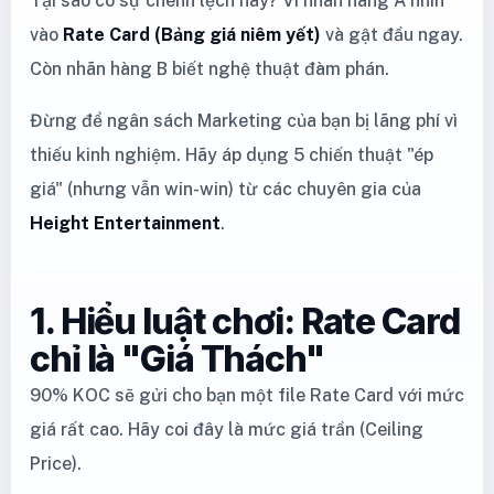
Tại sao có sự chênh lệch này? Vì nhãn hàng A nhìn
vào
Rate Card (Bảng giá niêm yết)
và gật đầu ngay.
Còn nhãn hàng B biết nghệ thuật đàm phán.
Đừng để ngân sách Marketing của bạn bị lãng phí vì
thiếu kinh nghiệm. Hãy áp dụng 5 chiến thuật "ép
giá" (nhưng vẫn win-win) từ các chuyên gia của
Height Entertainment
.
1. Hiểu luật chơi: Rate Card
chỉ là "Giá Thách"
90% KOC sẽ gửi cho bạn một file Rate Card với mức
giá rất cao. Hãy coi đây là mức giá trần (Ceiling
Price).