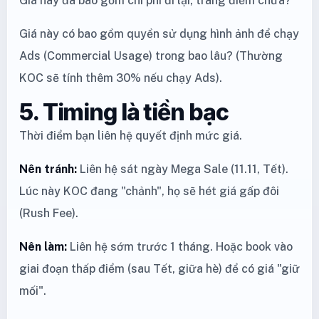
Giá này đã bao gồm chi phí đi lại, trang điểm chưa?
Giá này có bao gồm quyền sử dụng hình ảnh để chạy
Ads (Commercial Usage) trong bao lâu? (Thường
KOC sẽ tính thêm 30% nếu chạy Ads).
5. Timing là tiền bạc
Thời điểm bạn liên hệ quyết định mức giá.
Nên tránh:
Liên hệ sát ngày Mega Sale (11.11, Tết).
Lúc này KOC đang "chảnh", họ sẽ hét giá gấp đôi
(Rush Fee).
Nên làm:
Liên hệ sớm trước 1 tháng. Hoặc book vào
giai đoạn thấp điểm (sau Tết, giữa hè) để có giá "giữ
mối".